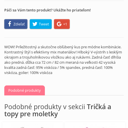
Páči sa Vám tento produkt? Ukážte ho priateľom!
Zdieľať
Tweet
+1
WOW! Príležitostný a skutočne obľúbený kus pre módne kombinácie.
Kontrastný štýl s efektívny mix materiálov! Hlboký V-výstrih s lesklým
okrajom a trojuholníkovou vložkou ako aj rukávmi. Zadná časť dlhšia
ako predná. dĺžka cca 72 cm / 82 cm meraná na veľkosti 42 vysoká
kvalita zadná časť: 95% viskóza / 5% spandex, predná časť: 100%
viskóza, golier: 100% viskóza
Podobné produkty
Podobné produkty v sekcii
Tričká a
topy pre moletky