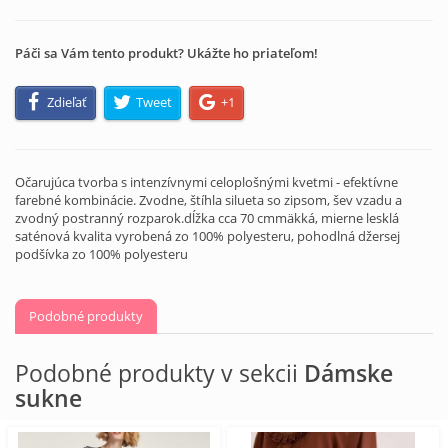
Páči sa Vám tento produkt? Ukážte ho priateľom!
Zdieľať
Tweet
+1
Očarujúca tvorba s intenzívnymi celoplošnými kvetmi - efektívne
farebné kombinácie. Zvodne, štíhla silueta so zipsom, šev vzadu a
zvodný postranný rozparok.dĺžka cca 70 cmmäkká, mierne lesklá
saténová kvalita vyrobená zo 100% polyesteru, pohodlná džersej
podšívka zo 100% polyesteru
Podobné produkty
Podobné produkty v sekcii
Dámske
sukne