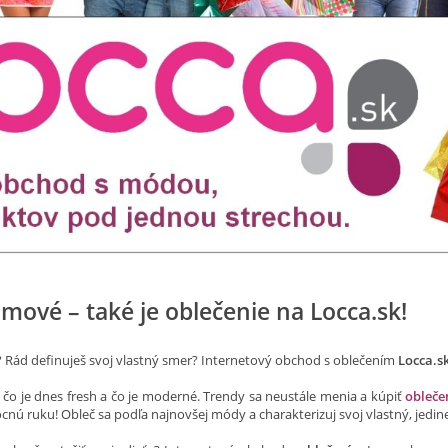
omové – také je oblečenie na Locca.sk!
? Rád definuješ svoj vlastný smer? Internetový obchod s oblečením
Locca.s
 čo je dnes fresh a čo je moderné. Trendy sa neustále menia a kúpiť
obleče
nú ruku! Obleč sa podľa najnovšej módy a charakterizuj svoj vlastný, jedine