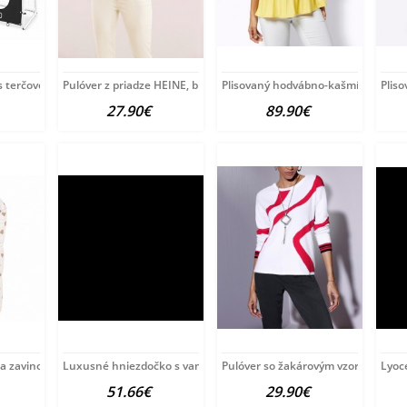
s terčovou plachtou Baby
Pulóver z priadze HEINE, bielo-tyrkysový
Plisovaný hodvábno-kašmírový puló
Plis
27.90€
89.90€
ia zavinovačka New Baby
Luxusné hniezdočko s vankúšikom a perinkou
Pulóver so žakárovým vzorom Créat
Lyoce
51.66€
29.90€