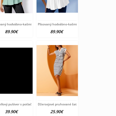
ver
ovaný hodvábno-kašmírový pulóver
Plisovaný hodvábno-kašmírový pulóver
89.90€
89.90€
ion
llový pulóver s potlačou Création
Džersejové pruhované šaty HEINE, bielo-čierne
39.90€
25.90€