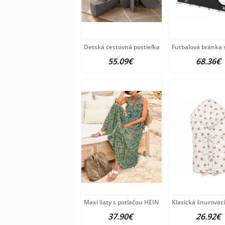
Detská cestovná postieľka Milly Mally
Futbalová bránka 
55.09€
68.36€
Maxi šaty s potlačou HEINE, modro-zeleno-žlté
Klasická šnurovac
37.90€
26.92€