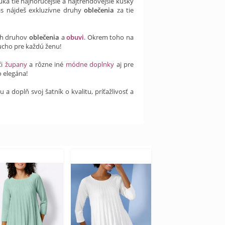
ka tie najhorúcejšie a najtrendovejšie kúsky
s nájdeš exkluzívne druhy
oblečenia
za tie
ch druhov
oblečenia
a
obuvi
. Okrem toho na
ucho pre každú ženu!
či
župany
a rôzne iné
módne doplnky
aj pre
 elegána!
 doplň svoj šatník o kvalitu, príťažlivosť a