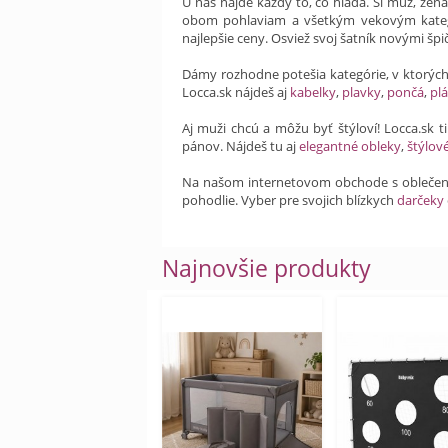
U nás nájde každý to, čo hľadá. Si muž, žen
obom pohlaviam a všetkým vekovým kateg
najlepšie ceny. Osviež svoj šatník novými šp
Dámy rozhodne potešia kategórie, v ktorýc
Locca.sk nájdeš aj
kabelky
,
plavky
,
pončá
,
plá
Aj muži chcú a môžu byť štýloví! Locca.sk 
pánov. Nájdeš tu aj
elegantné obleky
,
štýlov
Na našom internetovom obchode s obleče
pohodlie. Vyber pre svojich blízkych
darčeky
Najnovšie produkty