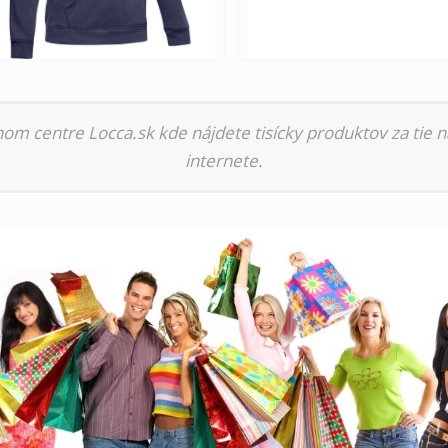
nom centre Locca.sk kde nájdete tisícky produktov za tie n
internete.