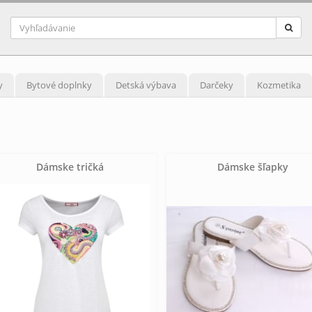
y
Bytové doplnky
Detská výbava
Darčeky
Kozmetika
Dámske tričká
Dámske šľapky