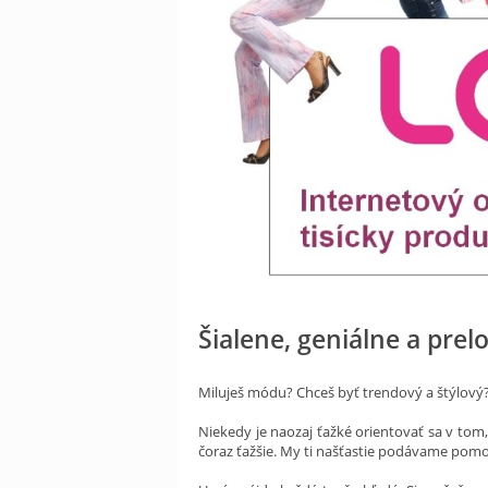
Šialene, geniálne a prel
Miluješ módu? Chceš byť trendový a štýlový
Niekedy je naozaj ťažké orientovať sa v tom,
čoraz ťažšie. My ti našťastie podávame pomoc