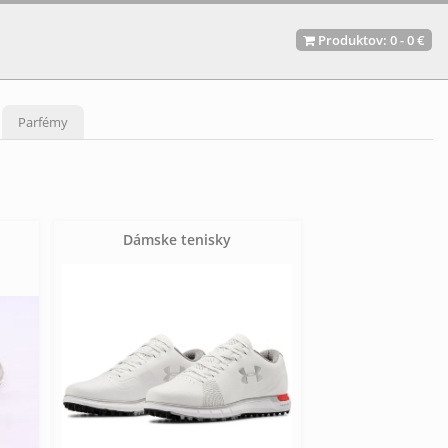
Produktov:
0
-
0 €
Parfémy
Dámske tenisky