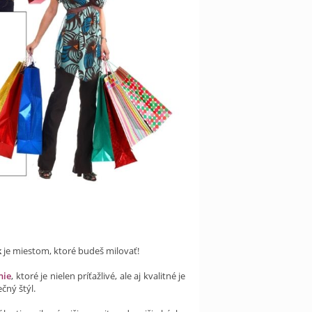
k
je miestom, ktoré budeš milovať!
nie
, ktoré je nielen príťažlivé, ale aj kvalitné je
čný štýl.