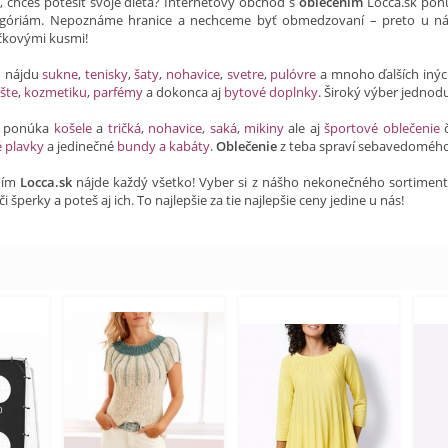
a, chceš potešiť svoje dieťa? Internetový obchod s
oblečením
Locca.sk ponú
óriám. Nepoznáme hranice a nechceme byť obmedzovaní – preto u ná
ičkovými kusmi!
h nájdu
sukne
,
tenisky
,
šaty
,
nohavice
,
svetre
,
pulóvre
a mnoho ďalších iný
šte
,
kozmetiku
,
parfémy
a dokonca aj
bytové doplnky
. Široký výber jednod
ti ponúka
košele
a
tričká
,
nohavice
,
saká
,
mikiny
ale aj
športové oblečenie
é plavky
a jedinečné
bundy a kabáty
.
Oblečenie
z teba spraví sebavedomého
ním
Locca.sk
nájde každý všetko! Vyber si z nášho nekonečného sortimentu a
či šperky a poteš aj ich. To najlepšie za tie najlepšie ceny jedine u nás!