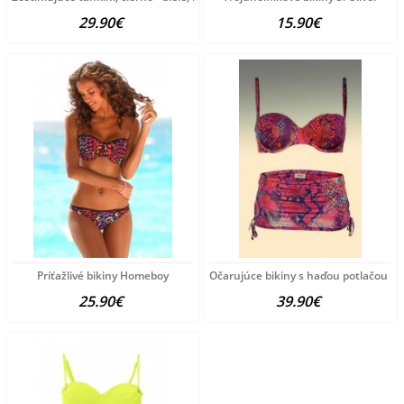
29.90€
15.90€
Príťažlivé bikiny Homeboy
Očarujúce bikiny s haďou potlačou H
25.90€
39.90€