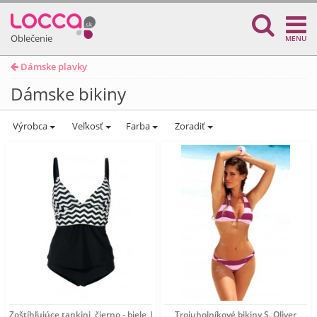
Oblečenie
MENU
Dámske plavky
Dámske bikiny
Výrobca
Veľkosť
Farba
Zoradiť
Zoštíhľujúce tankini, čierno - biele, kiwi
Trojuholníkové bikiny S. Oliver