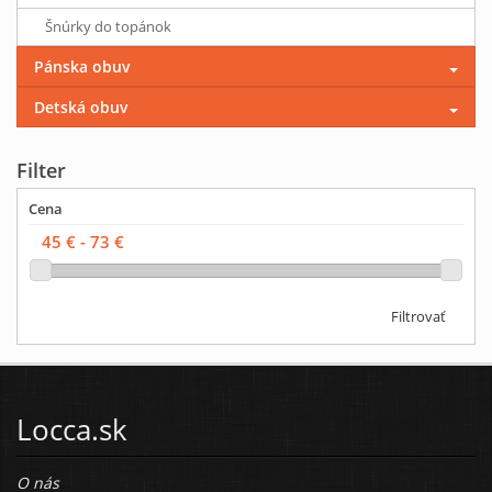
Šnúrky do topánok
Pánska obuv
Detská obuv
Filter
Cena
Filtrovať
Locca.sk
O nás