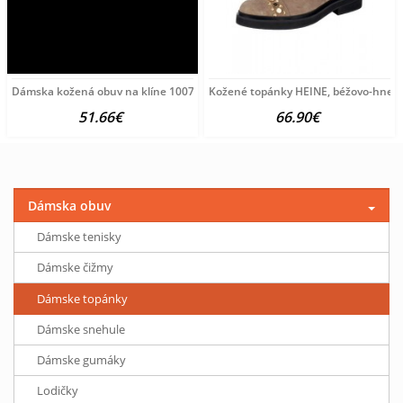
Dámska kožená obuv na klíne 1007 The Flexx Čierna 39
Kožené topánky HEINE, béžovo-hned
51.66€
66.90€
Dámska obuv
Dámske tenisky
Dámske čižmy
Dámske topánky
Dámske snehule
Dámske gumáky
Lodičky