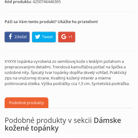
Kód produktu
:
4250746446365
Páči sa Vám tento produkt? Ukážte ho priateľom!
Zdieľať
Tweet
+1
XYXYX topánka vyrobená zo semišovej kože s lesklým poťahom a
prepracovanými detailmi. Trendová kamuflážna potlač na špičke a
ozdobné nity. Špicatý tvar topánky dopĺňa skvelý vzhľad. Praktický
zips na vnútornej strane. Kvalitný kožený interiér a mierne
polstrovaná stielka. Výška podrážky cca 1,5 cm. Syntetická podrážka.
Podobné produkty
Podobné produkty v sekcii
Dámske
kožené topánky