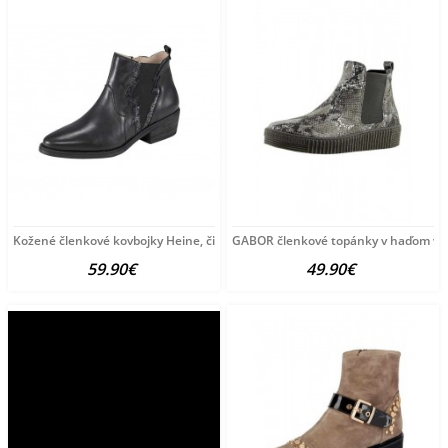
Kožené členkové kovbojky Heine, čierna
GABOR členkové topánky v haďom vzh
59.90€
49.90€