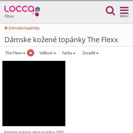
Obuv
MENU
Dámske topánky
Dámske kožené topánky The Flexx
The Flexx
Veľkosť
Farba
Zoradiť
Dámska kožená obuv na klíne 1007 The Flexx Čierna 39