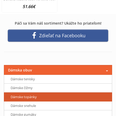
51.66€
Páči sa Vám náš sortiment? Ukážte ho priateľom!
Zdieľať na Facebooku
Dámska obuv
Dámske tenisky
Dámske čižmy
Dámske topánky
Dámske snehule
Dámske gumáky