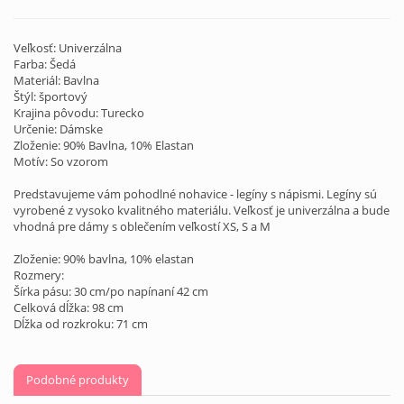
Veľkosť: Univerzálna
Farba: Šedá
Materiál: Bavlna
Štýl: športový
Krajina pôvodu: Turecko
Určenie: Dámske
Zloženie: 90% Bavlna, 10% Elastan
Motív: So vzorom
Predstavujeme vám pohodlné nohavice - legíny s nápismi. Legíny sú
vyrobené z vysoko kvalitného materiálu. Veľkosť je univerzálna a bude
vhodná pre dámy s oblečením veľkostí XS, S a M
Zloženie: 90% bavlna, 10% elastan
Rozmery:
Šírka pásu: 30 cm/po napínaní 42 cm
Celková dĺžka: 98 cm
Dĺžka od rozkroku: 71 cm
Podobné produkty