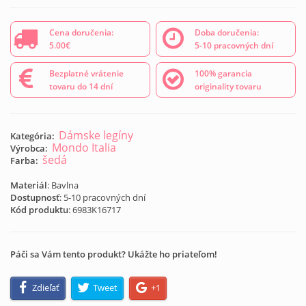
Cena doručenia:
Doba doručenia:
5.00€
5-10 pracovných dní
Bezplatné vrátenie
100% garancia
tovaru do 14 dní
originality tovaru
Dámske legíny
Kategória:
Mondo Italia
Výrobca:
šedá
Farba:
Materiál
: Bavlna
Dostupnosť
: 5-10 pracovných dní
Kód produktu
:
6983K16717
Páči sa Vám tento produkt? Ukážte ho priateľom!
Zdieľať
Tweet
+1