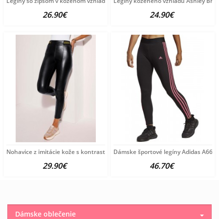
Legíny so zipsom v koženom vzhľade Ashley Brooke, marhuľové
Legíny koženého vzhľadu Ashley Broo
26.90€
24.90€
Nohavice z imitácie kože s kontrastným pásom Witt Weiden,
Dámske športové legíny Adidas A666
29.90€
46.70€
Dámske oblečenie