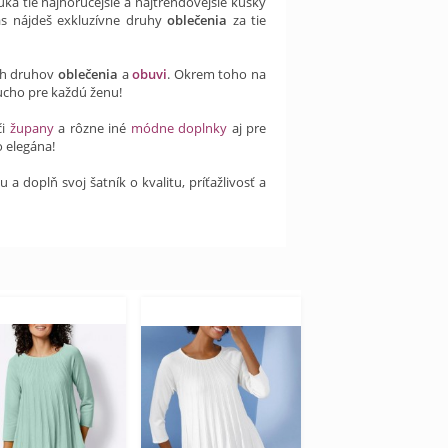
ka tie najhorúcejšie a najtrendovejšie kúsky
s nájdeš exkluzívne druhy
oblečenia
za tie
ch druhov
oblečenia
a
obuvi
. Okrem toho na
ucho pre každú ženu!
či
župany
a rôzne iné
módne doplnky
aj pre
 elegána!
 doplň svoj šatník o kvalitu, príťažlivosť a