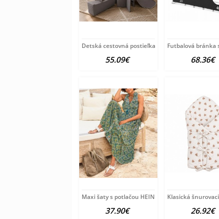
Detská cestovná postieľka Milly Mally
Futbalová bránka 
55.09€
68.36€
Maxi šaty s potlačou HEINE, modro-zeleno-žlté
Klasická šnurovac
37.90€
26.92€