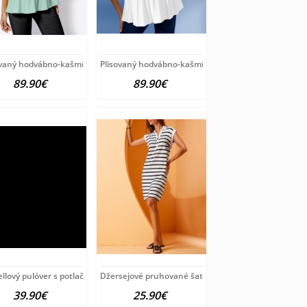
ver
ovaný hodvábno-kašmírový pulóver
Plisovaný hodvábno-kašmírový pulóver
89.90€
89.90€
ion
llový pulóver s potlačou Création
Džersejové pruhované šaty HEINE, bielo-čierne
39.90€
25.90€