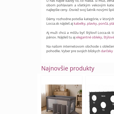
U nás nájde každý to, čo hľadá. Si muž, žen
obom pohlaviam a všetkým vekovým kateg
najlepšie ceny. Osviež svoj šatník novými šp
Dámy rozhodne potešia kategórie, v ktorýc
Locca.sk nájdeš aj
kabelky
,
plavky
,
pončá
,
plá
Aj muži chcú a môžu byť štýloví! Locca.sk 
pánov. Nájdeš tu aj
elegantné obleky
,
štýlov
Na našom internetovom obchode s obleče
pohodlie. Vyber pre svojich blízkych
darčeky
Najnovšie produkty