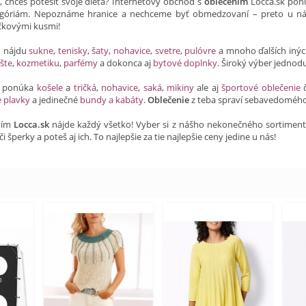
a, chceš potešiť svoje dieťa? Internetový obchod s
oblečením
Locca.sk ponú
óriám. Nepoznáme hranice a nechceme byť obmedzovaní – preto u ná
ičkovými kusmi!
h nájdu
sukne
,
tenisky
,
šaty
,
nohavice
,
svetre
,
pulóvre
a mnoho ďalších iný
šte
,
kozmetiku
,
parfémy
a dokonca aj
bytové doplnky
. Široký výber jednod
ti ponúka
košele
a
tričká
,
nohavice
,
saká
,
mikiny
ale aj
športové oblečenie
é plavky
a jedinečné
bundy a kabáty
.
Oblečenie
z teba spraví sebavedomého
ním
Locca.sk
nájde každý všetko! Vyber si z nášho nekonečného sortimentu a
či šperky a poteš aj ich. To najlepšie za tie najlepšie ceny jedine u nás!