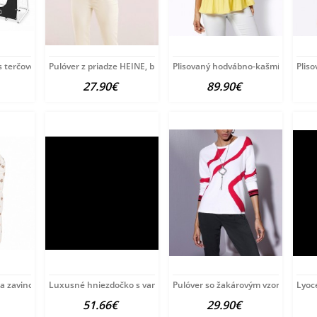
s terčovou plachtou Baby
Pulóver z priadze HEINE, bielo-tyrkysový
Plisovaný hodvábno-kašmírový puló
Plis
27.90€
89.90€
ia zavinovačka New Baby
Luxusné hniezdočko s vankúšikom a perinkou
Pulóver so žakárovým vzorom Créat
Lyoce
51.66€
29.90€