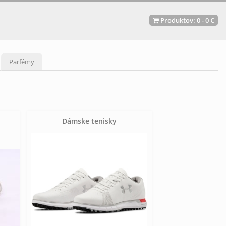
Produktov:
0
-
0 €
Parfémy
Dámske tenisky