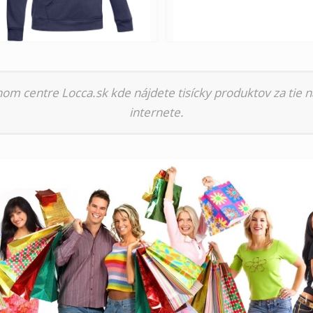
nom centre Locca.sk kde nájdete tisícky produktov za tie n
internete.