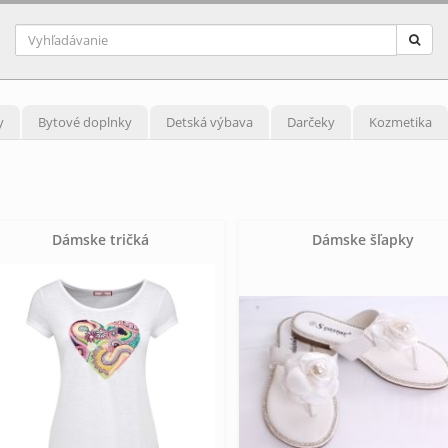
y
Bytové doplnky
Detská výbava
Darčeky
Kozmetika
Dámske tričká
Dámske šľapky