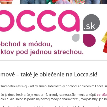
omové – také je oblečenie na Locca.sk!
? Rád definuješ svoj vlastný smer? Internetový obchod s oblečením
Locca.s
 čo je dnes fresh a čo je moderné. Trendy sa neustále menia a kúpiť
obleče
nú ruku! Obleč sa podľa najnovšej módy a charakterizuj svoj vlastný, jedine