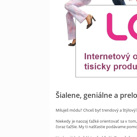
Šialene, geniálne a prel
Miluješ módu? Chceš byť trendový a štýlový
Niekedy je naozaj ťažké orientovať sa v tom,
čoraz ťažšie. My ti našťastie podávame pomoc