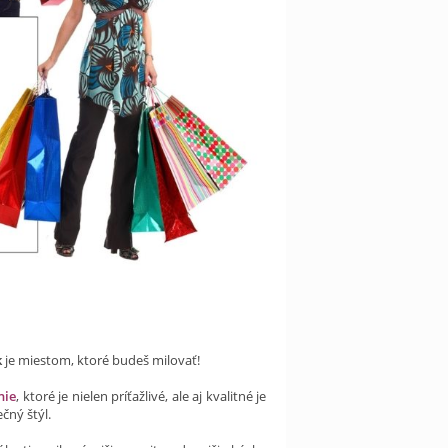
k
je miestom, ktoré budeš milovať!
nie
, ktoré je nielen príťažlivé, ale aj kvalitné je
čný štýl.