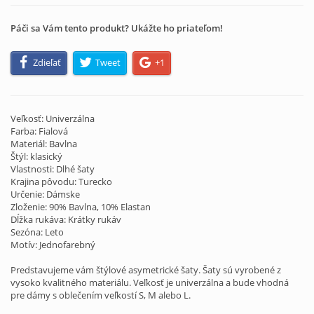
Páči sa Vám tento produkt? Ukážte ho priateľom!
Zdieľať
Tweet
+1
Veľkosť: Univerzálna
Farba: Fialová
Materiál: Bavlna
Štýl: klasický
Vlastnosti: Dlhé šaty
Krajina pôvodu: Turecko
Určenie: Dámske
Zloženie: 90% Bavlna, 10% Elastan
Dĺžka rukáva: Krátky rukáv
Sezóna: Leto
Motív: Jednofarebný
Predstavujeme vám štýlové asymetrické šaty. Šaty sú vyrobené z
vysoko kvalitného materiálu. Veľkosť je univerzálna a bude vhodná
pre dámy s oblečením veľkostí S, M alebo L.