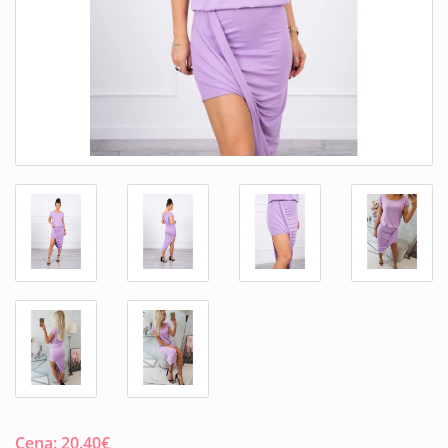
Cena:
20.40
€