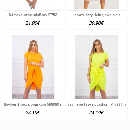
Dámske letné minišaty I7752
Ľanové šaty Heine, sivo-biele
21.90€
39.90€
Bavlnené šaty s opaskom MI8980 neónovo oranžové Univerzálna
Bavlnené šaty s opaskom MI8980 neón
24.19€
24.19€