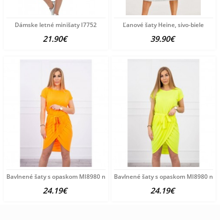
Dámske letné minišaty I7752
Ľanové šaty Heine, sivo-biele
21.90€
39.90€
Bavlnené šaty s opaskom MI8980 neónovo oranžové Univerzálna
Bavlnené šaty s opaskom MI8980 neón
24.19€
24.19€