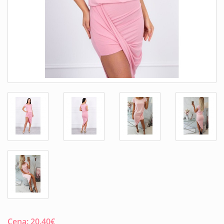
Cena:
20.40
€