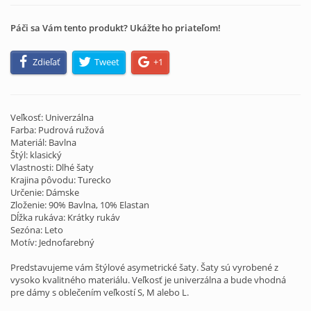
Páči sa Vám tento produkt? Ukážte ho priateľom!
Zdieľať
Tweet
+1
Veľkosť: Univerzálna
Farba: Pudrová ružová
Materiál: Bavlna
Štýl: klasický
Vlastnosti: Dlhé šaty
Krajina pôvodu: Turecko
Určenie: Dámske
Zloženie: 90% Bavlna, 10% Elastan
Dĺžka rukáva: Krátky rukáv
Sezóna: Leto
Motív: Jednofarebný
Predstavujeme vám štýlové asymetrické šaty. Šaty sú vyrobené z
vysoko kvalitného materiálu. Veľkosť je univerzálna a bude vhodná
pre dámy s oblečením veľkostí S, M alebo L.