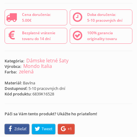
Cena doručenia:
Doba doručenia:
5.00€
5-10 pracovných dní
Bezplatné vrátenie
100% garancia
tovaru do 14 dní
originality tovaru
Dámske letné šaty
Kategória:
Mondo Italia
Výrobca:
zelená
Farba:
Materiál
: Bavlna
Dostupnosť
: 5-10 pracovných dní
Kód produktu
:
6839K16528
Páči sa Vám tento produkt? Ukážte ho priateľom!
Zdieľať
Tweet
+1