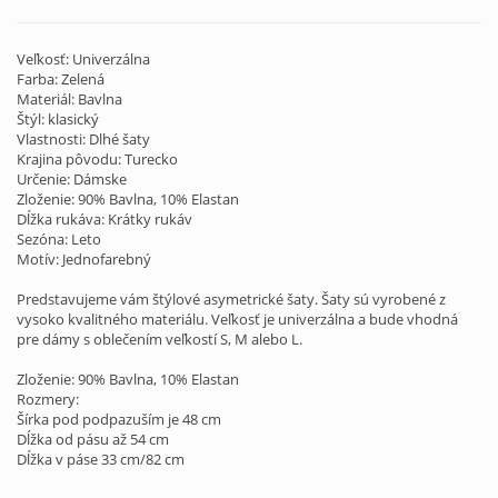
Veľkosť: Univerzálna
Farba: Zelená
Materiál: Bavlna
Štýl: klasický
Vlastnosti: Dlhé šaty
Krajina pôvodu: Turecko
Určenie: Dámske
Zloženie: 90% Bavlna, 10% Elastan
Dĺžka rukáva: Krátky rukáv
Sezóna: Leto
Motív: Jednofarebný
Predstavujeme vám štýlové asymetrické šaty. Šaty sú vyrobené z
vysoko kvalitného materiálu. Veľkosť je univerzálna a bude vhodná
pre dámy s oblečením veľkostí S, M alebo L.
Zloženie: 90% Bavlna, 10% Elastan
Rozmery:
Šírka pod podpazuším je 48 cm
Dĺžka od pásu až 54 cm
Dĺžka v páse 33 cm/82 cm