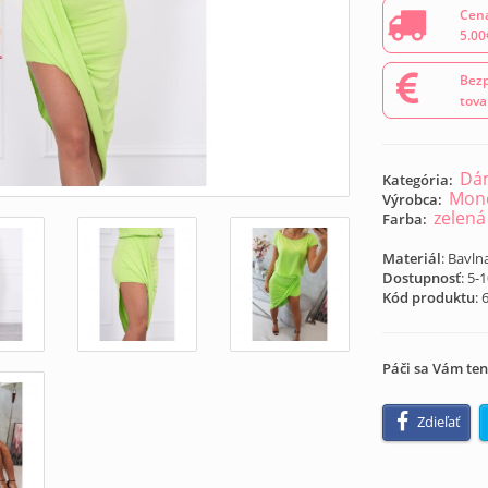
Cena
5.00
Bezp
tova
Dám
Kategória:
Mond
Výrobca:
zelená
Farba:
Materiál
: Bavln
Dostupnosť
: 5-
Kód produktu
:
Páči sa Vám ten
Zdieľať