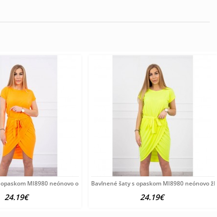
s opaskom MI8980 neónovo oranžové Univerzálna
Bavlnené šaty s opaskom MI8980 neónovo žlt
24.19€
24.19€