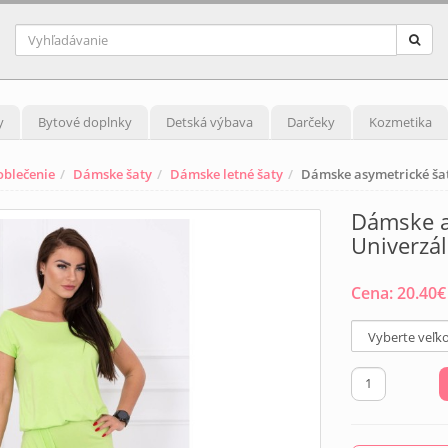
y
Bytové doplnky
Detská výbava
Darčeky
Kozmetika
blečenie
Dámske šaty
Dámske letné šaty
Dámske asymetrické šat
Dámske a
Univerzá
Cena:
20.40
€