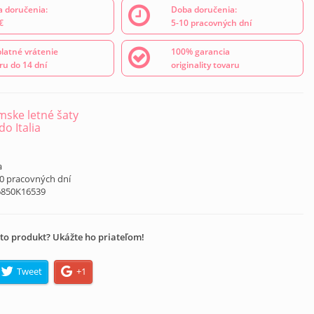
 doručenia:
Doba doručenia:
€
5-10 pracovných dní
latné vrátenie
100% garancia
ru do 14 dní
originality tovaru
ske letné šaty
o Italia
a
10 pracovných dní
6850K16539
to produkt? Ukážte ho priateľom!
Tweet
+1