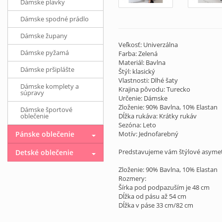
Dámske plavky
Dámske spodné prádlo
Dámske župany
Veľkosť: Univerzálna
Dámske pyžamá
Farba: Zelená
Materiál: Bavlna
Dámske pršiplášte
Štýl: klasický
Vlastnosti: Dlhé šaty
Dámske komplety a
Krajina pôvodu: Turecko
súpravy
Určenie: Dámske
Zloženie: 90% Bavlna, 10% Elastan
Dámske športové
oblečenie
Dĺžka rukáva: Krátky rukáv
Sezóna: Leto
Pánske oblečenie
Motív: Jednofarebný
Predstavujeme vám štýlové asymetri
Detské oblečenie
Zloženie: 90% Bavlna, 10% Elastan
Rozmery:
Šírka pod podpazuším je 48 cm
Dĺžka od pásu až 54 cm
Dĺžka v páse 33 cm/82 cm