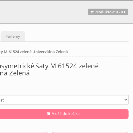
Produktov:
0
-
0 €
Parfémy
y MI61524 zelené Univerzálna Zelená
symetrické šaty MI61524 zelené
lna Zelená
Vložiť do košíka