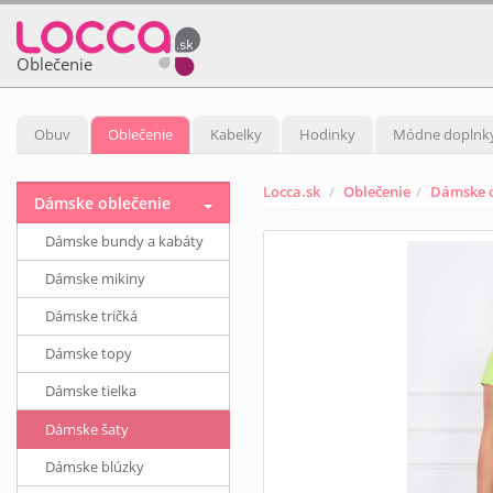
Oblečenie
Obuv
Oblečenie
Kabelky
Hodinky
Módne doplnk
Locca.sk
Oblečenie
Dámske o
Dámske oblečenie
Dámske bundy a kabáty
Dámske mikiny
Dámske tričká
Dámske topy
Dámske tielka
Dámske šaty
Dámske blúzky