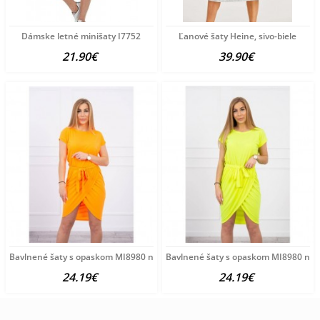
Dámske letné minišaty I7752
Ľanové šaty Heine, sivo-biele
21.90€
39.90€
Bavlnené šaty s opaskom MI8980 neónovo oranžové Univerzálna
Bavlnené šaty s opaskom MI8980 neón
24.19€
24.19€