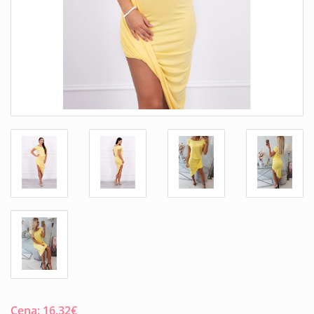
Cena:
16.32
€