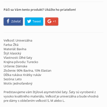
Páči sa Vám tento produkt? Ukážte ho priateľom!
Zdieľať
Tweet
+1
Veľkosť: Univerzálna
Farba: Žltá
Materiál: Bavlna
Štýl: klasický
Vlastnosti: Dlhé šaty
Krajina pôvodu: Turecko
Určenie: Dámske
Zloženie: 90% Bavlna, 10% Elastan
Dĺžka rukáva: Krátky rukáv
Sezóna: Leto
Motív: Jednofarebný
Predstavujeme vám štýlové asymetrické šaty. Šaty sú vyrobené z
vysoko kvalitného materiálu. Veľkosť je univerzálna a bude vhodná
pre dámy s oblečením veľkostí S, M alebo L.