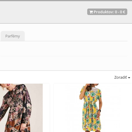
Produktov:
0
-
0 €
Parfémy
Zoradiť