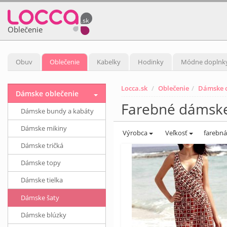
Oblečenie
Obuv
Oblečenie
Kabelky
Hodinky
Módne doplnk
Locca.sk
Oblečenie
Dámske o
Dámske oblečenie
Farebné dámske
Dámske bundy a kabáty
Dámske mikiny
Výrobca
Veľkosť
farebn
Dámske tričká
Dámske topy
Dámske tielka
Dámske šaty
Dámske blúzky