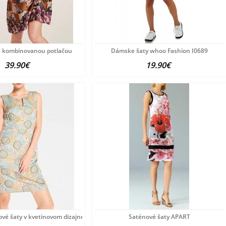
s kombinovanou potlačou
Dámske šaty whoo Fashion I0689
39.90€
19.90€
vé šaty v kvetinovom dizajne, farebné
Saténové šaty APART