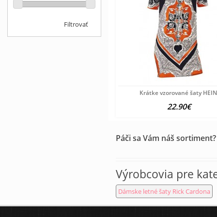
Filtrovať
Krátke vzorované šaty HEI
22.90€
Páči sa Vám náš sortiment?
Výrobcovia pre kat
Dámske letné šaty Rick Cardona