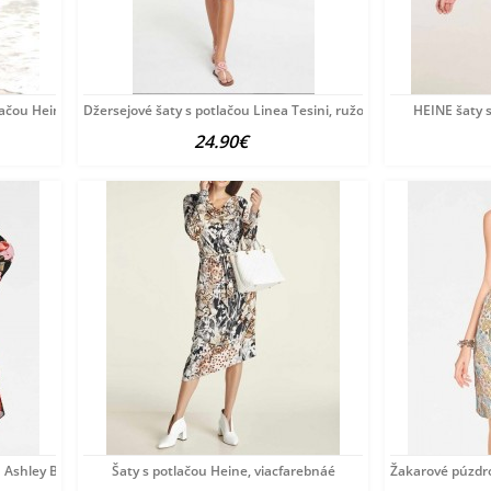
lačou Heine, farebné
Džersejové šaty s potlačou Linea Tesini, ružovo-farebné
HEINE šaty 
24.90€
u Ashley Brooke,
Šaty s potlačou Heine, viacfarebnáé
Žakarové púzdro