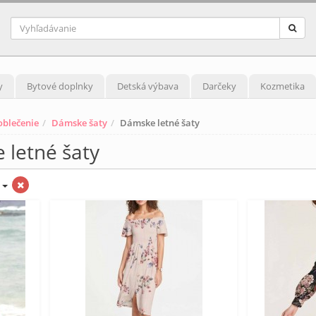
y
Bytové doplnky
Detská výbava
Darčeky
Kozmetika
blečenie
Dámske šaty
Dámske letné šaty
 letné šaty
á