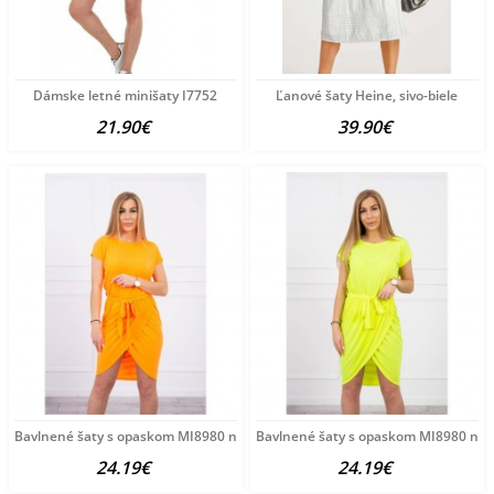
Dámske letné minišaty I7752
Ľanové šaty Heine, sivo-biele
21.90€
39.90€
Bavlnené šaty s opaskom MI8980 neónovo oranžové Univerzálna
Bavlnené šaty s opaskom MI8980 neón
24.19€
24.19€