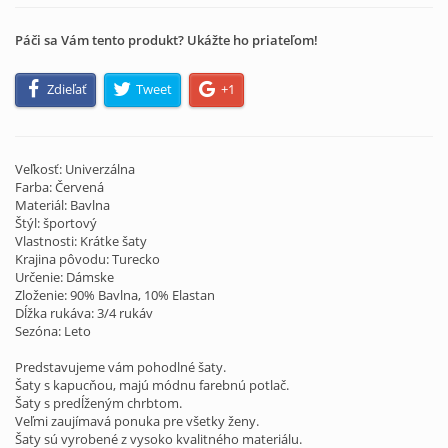
Páči sa Vám tento produkt? Ukážte ho priateľom!
Zdieľať
Tweet
+1
Veľkosť: Univerzálna
Farba: Červená
Materiál: Bavlna
Štýl: športový
Vlastnosti: Krátke šaty
Krajina pôvodu: Turecko
Určenie: Dámske
Zloženie: 90% Bavlna, 10% Elastan
Dĺžka rukáva: 3/4 rukáv
Sezóna: Leto
Predstavujeme vám pohodlné šaty.
Šaty s kapucňou, majú módnu farebnú potlač.
Šaty s predĺženým chrbtom.
Veľmi zaujímavá ponuka pre všetky ženy.
Šaty sú vyrobené z vysoko kvalitného materiálu.