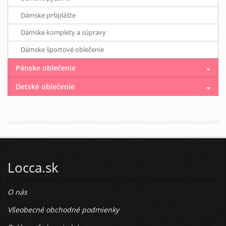
Dámske pršiplášte
Dámske komplety a súpravy
Dámske športové oblečenie
Pánske oblečenie
Detské oblečenie
Locca.sk
O nás
Všeobecné obchodné podmienky