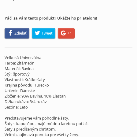
Páči sa Vám tento produkt? Ukážte ho priateľom!
Zdieľať
Tweet
+1
Veľkosť: Univerzálna
Farba: Žltá/neón
Materiál: Bavlna
Štýl: športový
Vlastnosti: Krátke šaty
Krajina pôvodu: Turecko
Určenie: Dámske
Zloženie: 90% Bavlna, 10% Elastan
Dĺžka rukáva: 3/4 rukáv
Sezóna: Leto
Predstavujeme vám pohodlné šaty.
Šaty s kapucňou, majú módnu farebnú potlač.
Šaty s predĺženým chrbtom.
Veľmi zaujímavá ponuka pre všetky ženy.