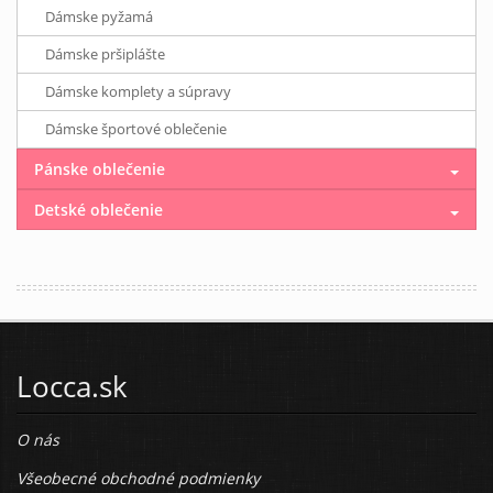
Dámske pyžamá
Dámske pršiplášte
Dámske komplety a súpravy
Dámske športové oblečenie
Pánske oblečenie
Detské oblečenie
Locca.sk
O nás
Všeobecné obchodné podmienky