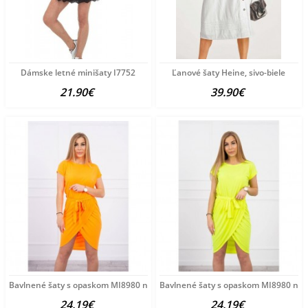
Dámske letné minišaty I7752
Ľanové šaty Heine, sivo-biele
21.90€
39.90€
Bavlnené šaty s opaskom MI8980 neónovo oranžové Univerzálna
Bavlnené šaty s opaskom MI8980 neón
24.19€
24.19€