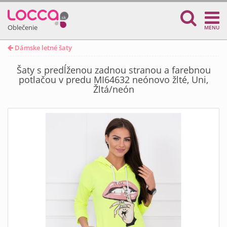
Oblečenie
MENU
Dámske letné šaty
Šaty s predĺženou zadnou stranou a farebnou
potlačou v predu MI64632 neónovo žlté, Uni,
Žltá/neón