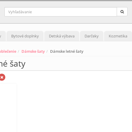
y
Bytové doplnky
Detská výbava
Darčeky
Kozmetika
blečenie
Dámske šaty
Dámske letné šaty
né šaty