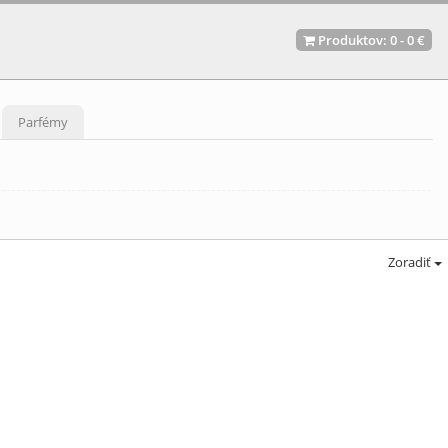
Produktov:
0
-
0 €
Parfémy
Zoradiť