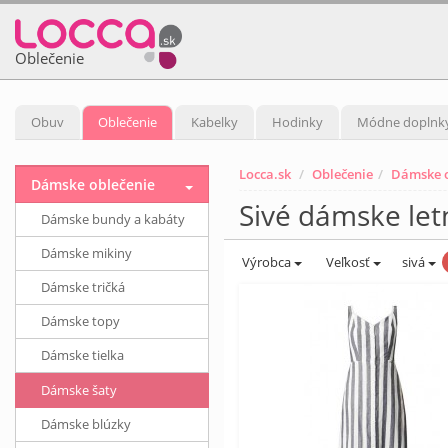
Oblečenie
Obuv
Oblečenie
Kabelky
Hodinky
Módne doplnk
Locca.sk
Oblečenie
Dámske o
Dámske oblečenie
Sivé dámske let
Dámske bundy a kabáty
Dámske mikiny
Výrobca
Veľkosť
sivá
Dámske tričká
Dámske topy
Dámske tielka
Dámske šaty
Dámske blúzky