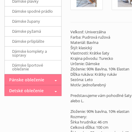
Dámske plavky
Dámske spodné prádlo
Dámske župany
Dámske pyžamá
Veľkosť: Univerzálna
Farba: Pudrová ružová
Dámske pršiplášte
Materiál: Bavlna
Štýl: klasický
Dámske komplety a
Vlastnosti: Krátke šaty
súpravy
Krajina pôvodu: Turecko
Určenie: Dámske
Dámske športové
oblečenie
Zloženie: 90% Bavlna, 10% Elastan
Dĺžka rukáva: Krátky rukáv
Pánske oblečenie
Sezóna: Leto
Motív: Jednofarebný
Detské oblečenie
Predstavujeme vám pohodlné šaty. I
alebo L.
Zloženie: 90% bavlna, 10% elastan
Rozmery:
Šírka hrudníka: 46 cm
Celková dĺžka: 100 cm