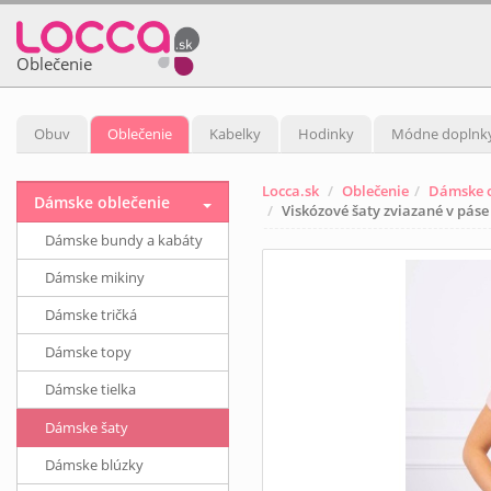
Oblečenie
Obuv
Oblečenie
Kabelky
Hodinky
Módne doplnk
Locca.sk
Oblečenie
Dámske o
Dámske oblečenie
Viskózové šaty zviazané v pá
Dámske bundy a kabáty
Dámske mikiny
Dámske tričká
Dámske topy
Dámske tielka
Dámske šaty
Dámske blúzky