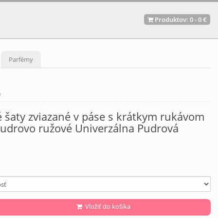
Produktov:
0
-
0 €
Parfémy
á
 šaty zviazané v páse s krátkym rukávom
udrovo ružové Univerzálna Pudrová
Vložiť do košíka