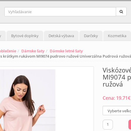
y
Bytové doplnky
Detská výbava
Darčeky
Kozmetika
blečenie
Dámske šaty
Dámske letné šaty
se s krátkym rukávom MI9074 pudrovo ružové Univerzálna Pudrová ružov
Viskózové
MI9074 p
ružová
Cena:
19.71
€