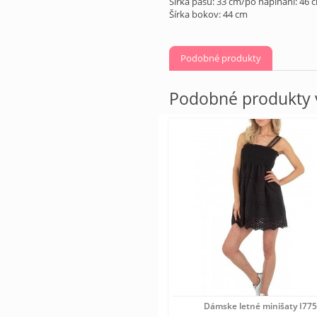
Šírka pásu: 33 cm/po napínaní: 46 
Šírka bokov: 44 cm
Podobné produkty
Podobné produkty v
Dámske letné minišaty I77