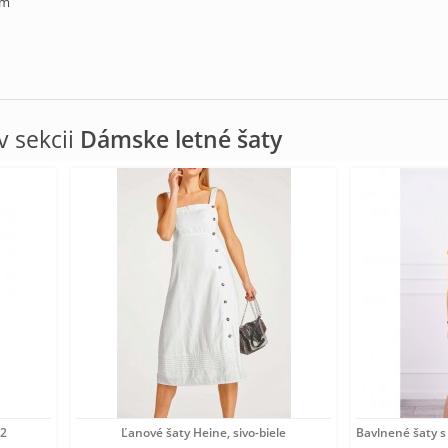
cm
 sekcii
Dámske letné šaty
52
Ľanové šaty Heine, sivo-biele
Bavlnené šaty 