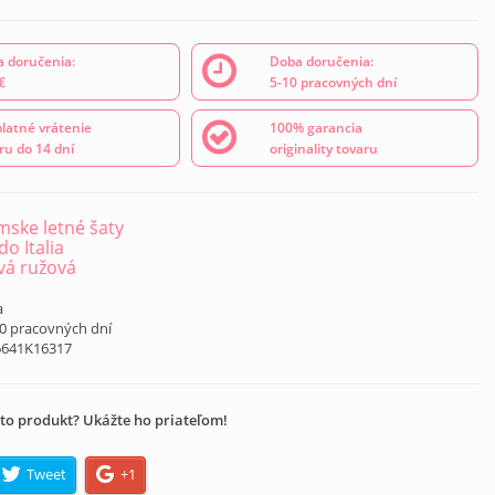
 doručenia:
Doba doručenia:
€
5-10 pracovných dní
latné vrátenie
100% garancia
ru do 14 dní
originality tovaru
ske letné šaty
o Italia
vá ružová
a
10 pracovných dní
6641K16317
to produkt? Ukážte ho priateľom!
Tweet
+1