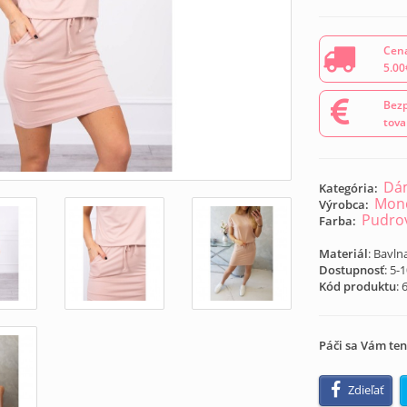
Cena
5.00
Bezp
tova
Dám
Kategória:
Mond
Výrobca:
Pudro
Farba:
Materiál
: Bavln
Dostupnosť
: 5-
Kód produktu
:
Páči sa Vám ten
Zdieľať