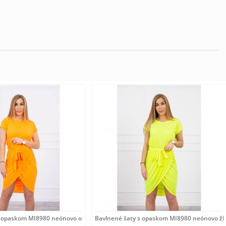
s opaskom MI8980 neónovo oranžové Univerzálna
Bavlnené šaty s opaskom MI8980 neónovo žlt