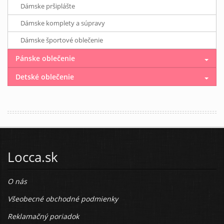
Dámske pršiplášte
Dámske komplety a súpravy
Dámske športové oblečenie
Pánske oblečenie
Detské oblečenie
Locca.sk
O nás
Všeobecné obchodné podmienky
Reklamačný poriadok