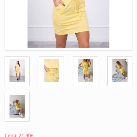
Cena:
21.90
€