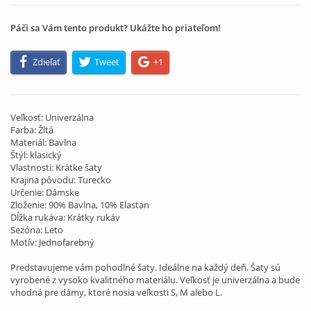
Páči sa Vám tento produkt? Ukážte ho priateľom!
Zdieľať
Tweet
+1
Veľkosť: Univerzálna
Farba: Žltá
Materiál: Bavlna
Štýl: klasický
Vlastnosti: Krátke šaty
Krajina pôvodu: Turecko
Určenie: Dámske
Zloženie: 90% Bavlna, 10% Elastan
Dĺžka rukáva: Krátky rukáv
Sezóna: Leto
Motív: Jednofarebný
Predstavujeme vám pohodlné šaty. Ideálne na každý deň. Šaty sú
vyrobené z vysoko kvalitného materiálu. Veľkosť je univerzálna a bude
vhodná pre dámy, ktoré nosia veľkosti S, M alebo L.