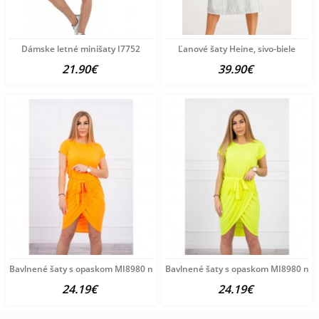
Dámske letné minišaty I7752
Ľanové šaty Heine, sivo-biele
21.90€
39.90€
Bavlnené šaty s opaskom MI8980 neónovo oranžové Univerzálna
Bavlnené šaty s opaskom MI8980 neón
24.19€
24.19€