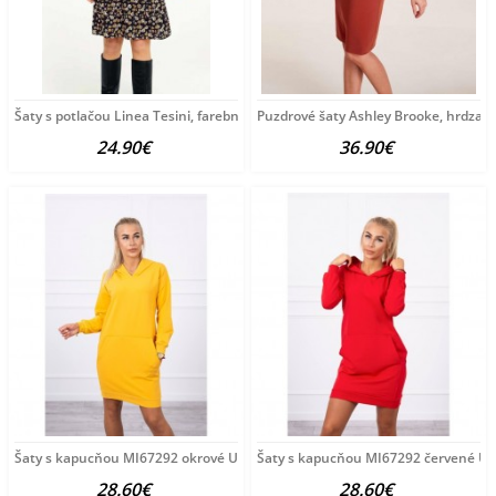
Šaty s potlačou Linea Tesini, farebné
Puzdrové šaty Ashley Brooke, hrdza
24.90€
36.90€
Šaty s kapucňou MI67292 okrové Univerzálna Okrová
Šaty s kapucňou MI67292 červené Un
28.60€
28.60€