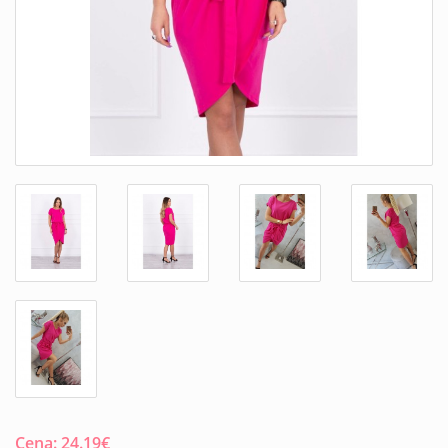
Cena:
24.19
€