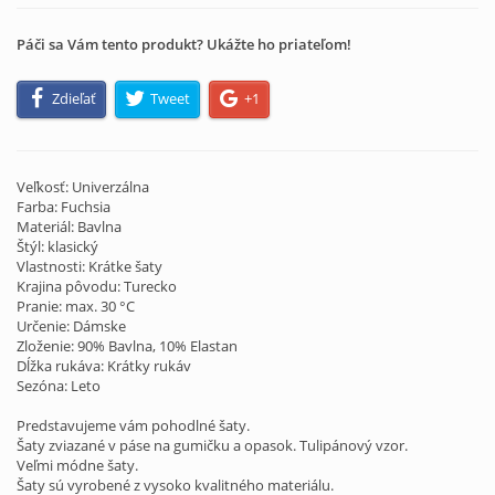
Páči sa Vám tento produkt? Ukážte ho priateľom!
Zdieľať
Tweet
+1
Veľkosť: Univerzálna
Farba: Fuchsia
Materiál: Bavlna
Štýl: klasický
Vlastnosti: Krátke šaty
Krajina pôvodu: Turecko
Pranie: max. 30 °C
Určenie: Dámske
Zloženie: 90% Bavlna, 10% Elastan
Dĺžka rukáva: Krátky rukáv
Sezóna: Leto
Predstavujeme vám pohodlné šaty.
Šaty zviazané v páse na gumičku a opasok. Tulipánový vzor.
Veľmi módne šaty.
Šaty sú vyrobené z vysoko kvalitného materiálu.