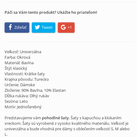
Páči sa Vám tento produkt? Ukážte ho priateľom!
Zdieľať
Tweet
+1
Veľkosť: Univerzálna
Farba: Okrová
Materiál: Bavlna
Štýl: klasický
Vlastnosti: Krátke šaty
Krajina pôvodu: Turecko
Určenie: Dámske
Zloženie: 90% Bavlna, 10% Elastan
Dĺžka rukáva: Dlhý rukáv
Sezóna: Leto
Motív: Jednofarebný
Predstavujeme vám
pohodlné šaty
. Šaty s kapucňou a klokaním
vreckom. Šaty sú vyrobené z vysoko kvalitného materiálu. Veľkosť je
univerzálna a bude vhodná pre dámy s oblečením veľkostí S, M alebo
L.