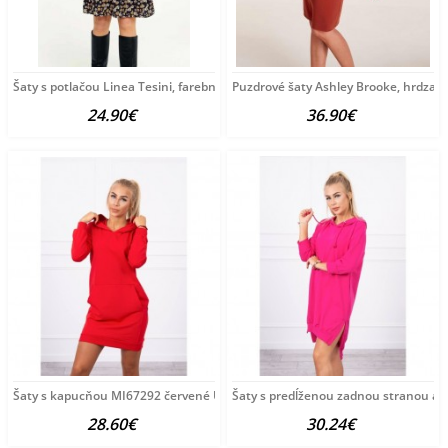
Šaty s potlačou Linea Tesini, farebné
Puzdrové šaty Ashley Brooke, hrdza
24.90€
36.90€
Šaty s kapucňou MI67292 červené Univerzálna Červená
Šaty s predĺženou zadnou stranou a
28.60€
30.24€