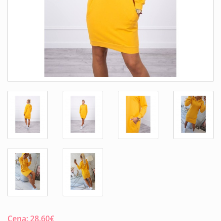
Cena:
28.60
€