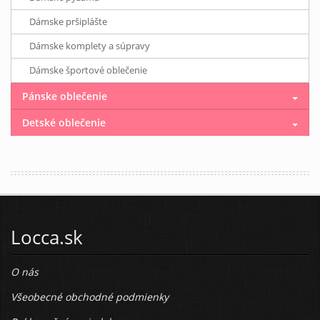
Dámske pršiplášte
Dámske komplety a súpravy
Dámske športové oblečenie
Pánske oblečenie
Detské oblečenie
Locca.sk
O nás
Všeobecné obchodné podmienky