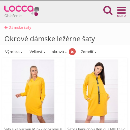
Oblečenie
MENU
Dámske šaty
Okrové dámske ležérne šaty
Výrobca
Veľkosť
okrová
Zoradiť
Šaty s kapucňou MI67292 okrové Univerzálna Okrová
Šaty s kapucňou Bonjour MI0153 okr