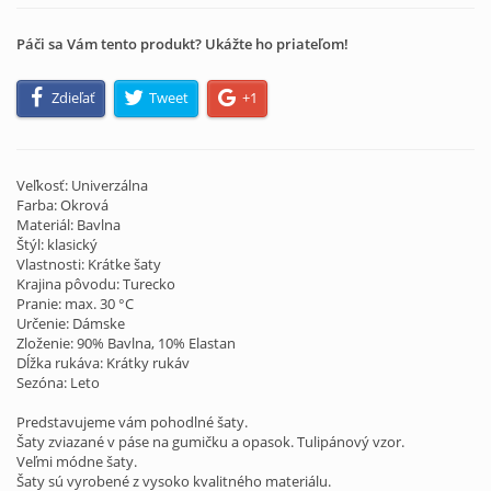
Páči sa Vám tento produkt? Ukážte ho priateľom!
Zdieľať
Tweet
+1
Veľkosť: Univerzálna
Farba: Okrová
Materiál: Bavlna
Štýl: klasický
Vlastnosti: Krátke šaty
Krajina pôvodu: Turecko
Pranie: max. 30 °C
Určenie: Dámske
Zloženie: 90% Bavlna, 10% Elastan
Dĺžka rukáva: Krátky rukáv
Sezóna: Leto
Predstavujeme vám pohodlné šaty.
Šaty zviazané v páse na gumičku a opasok. Tulipánový vzor.
Veľmi módne šaty.
Šaty sú vyrobené z vysoko kvalitného materiálu.