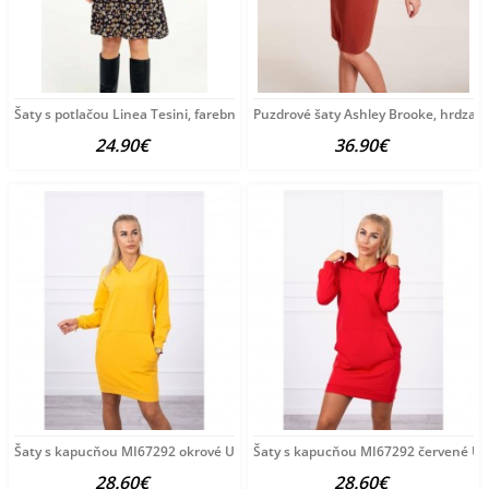
Šaty s potlačou Linea Tesini, farebné
Puzdrové šaty Ashley Brooke, hrdza
24.90€
36.90€
Šaty s kapucňou MI67292 okrové Univerzálna Okrová
Šaty s kapucňou MI67292 červené Un
28.60€
28.60€