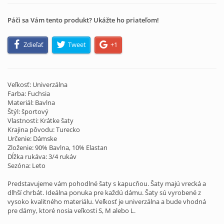
Páči sa Vám tento produkt? Ukážte ho priateľom!
Zdieľať
Tweet
+1
Veľkosť: Univerzálna
Farba: Fuchsia
Materiál: Bavlna
Štýl: športový
Vlastnosti: Krátke šaty
Krajina pôvodu: Turecko
Určenie: Dámske
Zloženie: 90% Bavlna, 10% Elastan
Dĺžka rukáva: 3/4 rukáv
Sezóna: Leto
Predstavujeme vám pohodlné šaty s kapucňou. Šaty majú vrecká a
dlhší chrbát. Ideálna ponuka pre každú dámu. Šaty sú vyrobené z
vysoko kvalitného materiálu. Veľkosť je univerzálna a bude vhodná
pre dámy, ktoré nosia veľkosti S, M alebo L.