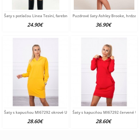
Šaty s potlačou Linea Tesini, farebné
Puzdrové šaty Ashley Brooke, hrdza
24.90€
36.90€
Šaty s kapucňou MI67292 okrové Univerzálna Okrová
Šaty s kapucňou MI67292 červené Un
28.60€
28.60€