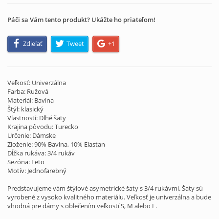
Páči sa Vám tento produkt? Ukážte ho priateľom!
Zdieľať
Tweet
+1
Veľkosť: Univerzálna
Farba: Ružová
Materiál: Bavlna
Štýl: klasický
Vlastnosti: Dlhé šaty
Krajina pôvodu: Turecko
Určenie: Dámske
Zloženie: 90% Bavlna, 10% Elastan
Dĺžka rukáva: 3/4 rukáv
Sezóna: Leto
Motív: Jednofarebný
Predstavujeme vám štýlové asymetrické šaty s 3/4 rukávmi. Šaty sú
vyrobené z vysoko kvalitného materiálu. Veľkosť je univerzálna a bude
vhodná pre dámy s oblečením veľkostí S, M alebo L.