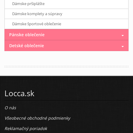
Dámske pršiplášte
Dámske komplety a súpravy
Dámske športové oblečenie
Pánske oblečenie
Detské oblečenie
Locca.sk
O nás
Všeobecné obchodné podmienky
Reklamačný poriadok