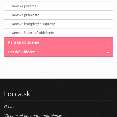
Dámske pyžamá
Dámske pršiplášte
Dámske komplety a súpravy
Dámske športové oblečenie
Pánske oblečenie
Detské oblečenie
Locca.sk
O nás
Všeobecné obchodné podmienky