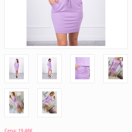
Cena:
19.48
€