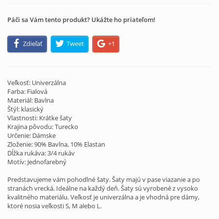
Páči sa Vám tento produkt? Ukážte ho priateľom!
Zdieľať
Tweet
+1
Veľkosť: Univerzálna
Farba: Fialová
Materiál: Bavlna
Štýl: klasický
Vlastnosti: Krátke šaty
Krajina pôvodu: Turecko
Určenie: Dámske
Zloženie: 90% Bavlna, 10% Elastan
Dĺžka rukáva: 3/4 rukáv
Motív: Jednofarebný
Predstavujeme vám pohodlné šaty. Šaty majú v pase viazanie a po
stranách vrecká. Ideálne na každý deň. Šaty sú vyrobené z vysoko
kvalitného materiálu. Veľkosť je univerzálna a je vhodná pre dámy,
ktoré nosia veľkosti S, M alebo L.