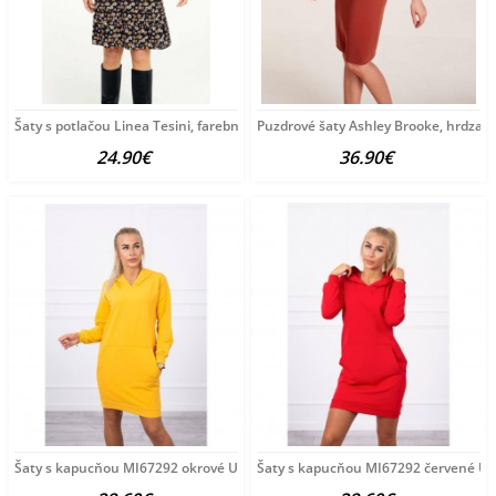
Šaty s potlačou Linea Tesini, farebné
Puzdrové šaty Ashley Brooke, hrdza
24.90€
36.90€
Šaty s kapucňou MI67292 okrové Univerzálna Okrová
Šaty s kapucňou MI67292 červené Un