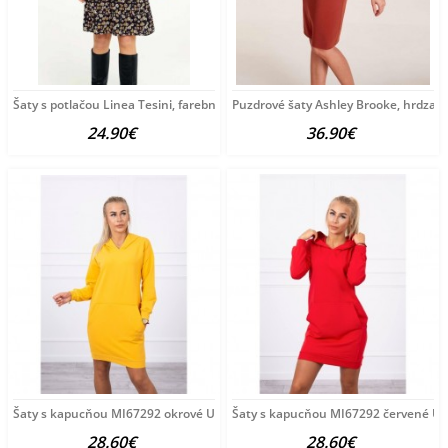
Šaty s potlačou Linea Tesini, farebné
Puzdrové šaty Ashley Brooke, hrdza
24.90€
36.90€
Šaty s kapucňou MI67292 okrové Univerzálna Okrová
Šaty s kapucňou MI67292 červené Un
28.60€
28.60€