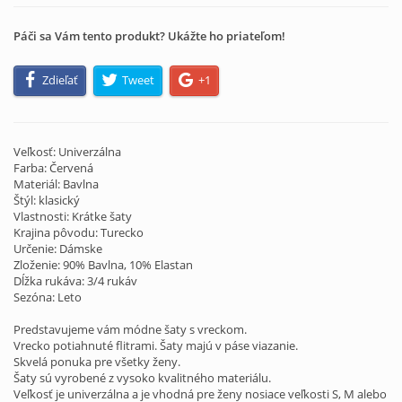
Páči sa Vám tento produkt? Ukážte ho priateľom!
Zdieľať
Tweet
+1
Veľkosť: Univerzálna
Farba: Červená
Materiál: Bavlna
Štýl: klasický
Vlastnosti: Krátke šaty
Krajina pôvodu: Turecko
Určenie: Dámske
Zloženie: 90% Bavlna, 10% Elastan
Dĺžka rukáva: 3/4 rukáv
Sezóna: Leto
Predstavujeme vám módne šaty s vreckom.
Vrecko potiahnuté flitrami. Šaty majú v páse viazanie.
Skvelá ponuka pre všetky ženy.
Šaty sú vyrobené z vysoko kvalitného materiálu.
Veľkosť je univerzálna a je vhodná pre ženy nosiace veľkosti S, M alebo