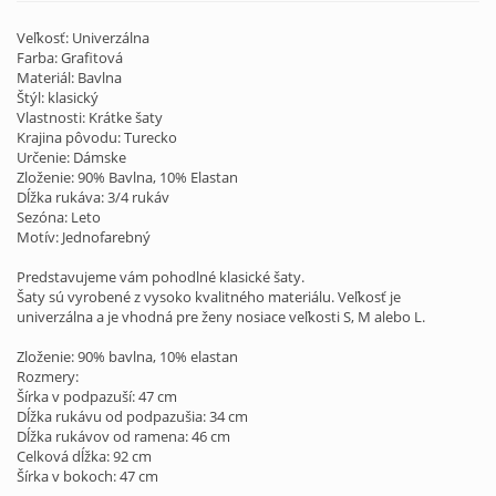
Veľkosť: Univerzálna
Farba: Grafitová
Materiál: Bavlna
Štýl: klasický
Vlastnosti: Krátke šaty
Krajina pôvodu: Turecko
Určenie: Dámske
Zloženie: 90% Bavlna, 10% Elastan
Dĺžka rukáva: 3/4 rukáv
Sezóna: Leto
Motív: Jednofarebný
Predstavujeme vám pohodlné klasické šaty.
Šaty sú vyrobené z vysoko kvalitného materiálu. Veľkosť je
univerzálna a je vhodná pre ženy nosiace veľkosti S, M alebo L.
Zloženie: 90% bavlna, 10% elastan
Rozmery:
Šírka v podpazuší: 47 cm
Dĺžka rukávu od podpazušia: 34 cm
Dĺžka rukávov od ramena: 46 cm
Celková dĺžka: 92 cm
Šírka v bokoch: 47 cm