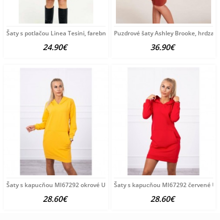
Šaty s potlačou Linea Tesini, farebné
Puzdrové šaty Ashley Brooke, hrdza
24.90€
36.90€
Šaty s kapucňou MI67292 okrové Univerzálna Okrová
Šaty s kapucňou MI67292 červené Un
28.60€
28.60€