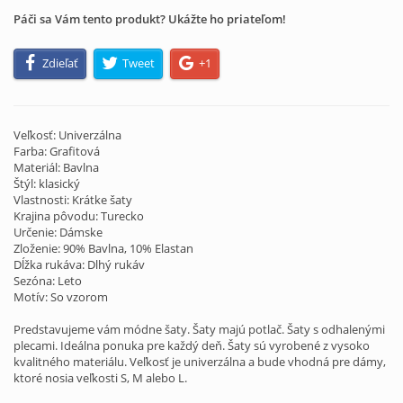
Páči sa Vám tento produkt? Ukážte ho priateľom!
Zdieľať
Tweet
+1
Veľkosť: Univerzálna
Farba: Grafitová
Materiál: Bavlna
Štýl: klasický
Vlastnosti: Krátke šaty
Krajina pôvodu: Turecko
Určenie: Dámske
Zloženie: 90% Bavlna, 10% Elastan
Dĺžka rukáva: Dlhý rukáv
Sezóna: Leto
Motív: So vzorom
Predstavujeme vám módne šaty. Šaty majú potlač. Šaty s odhalenými
plecami. Ideálna ponuka pre každý deň. Šaty sú vyrobené z vysoko
kvalitného materiálu. Veľkosť je univerzálna a bude vhodná pre dámy,
ktoré nosia veľkosti S, M alebo L.