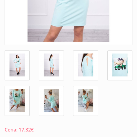
Cena:
17.32
€