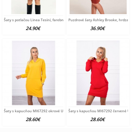
Šaty s potlačou Linea Tesini, farebné
Puzdrové šaty Ashley Brooke, hrdza
24.90€
36.90€
Šaty s kapucňou MI67292 okrové Univerzálna Okrová
Šaty s kapucňou MI67292 červené Un
28.60€
28.60€