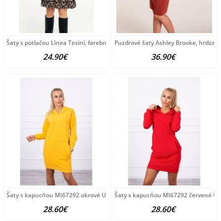
Šaty s potlačou Linea Tesini, farebné
Puzdrové šaty Ashley Brooke, hrdza
24.90€
36.90€
Šaty s kapucňou MI67292 okrové Univerzálna Okrová
Šaty s kapucňou MI67292 červené Un
28.60€
28.60€