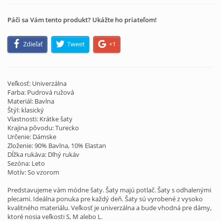
Páči sa Vám tento produkt? Ukážte ho priateľom!
Zdieľať
Tweet
+1
Veľkosť: Univerzálna
Farba: Pudrová ružová
Materiál: Bavlna
Štýl: klasický
Vlastnosti: Krátke šaty
Krajina pôvodu: Turecko
Určenie: Dámske
Zloženie: 90% Bavlna, 10% Elastan
Dĺžka rukáva: Dlhý rukáv
Sezóna: Leto
Motív: So vzorom
Predstavujeme vám módne šaty. Šaty majú potlač. Šaty s odhalenými
plecami. Ideálna ponuka pre každý deň. Šaty sú vyrobené z vysoko
kvalitného materiálu. Veľkosť je univerzálna a bude vhodná pre dámy,
ktoré nosia veľkosti S, M alebo L.