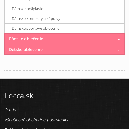
Dámske pršiplášte
Dámske komplety a súpravy
Dámske športové oblečenie
Pánske oblečenie
Detské oblečenie
Locca.sk
O nás
Všeobecné obchodné podmienky