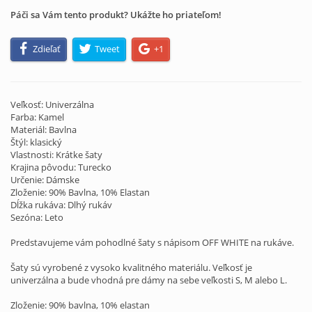
Páči sa Vám tento produkt? Ukážte ho priateľom!
Zdieľať
Tweet
+1
Veľkosť: Univerzálna
Farba: Kamel
Materiál: Bavlna
Štýl: klasický
Vlastnosti: Krátke šaty
Krajina pôvodu: Turecko
Určenie: Dámske
Zloženie: 90% Bavlna, 10% Elastan
Dĺžka rukáva: Dlhý rukáv
Sezóna: Leto
Predstavujeme vám
pohodlné
šaty s
nápisom
OFF
WHITE
na
rukáve
.
Šaty sú
vyrobené
z
vysoko
kvalitného
materiálu
.
Veľkosť je
univerzálna
a
bude vhodná
pre dámy
na sebe
veľkosti
S
,
M alebo
L.
Zloženie
:
90
%
bavlna
,
10
%
elastan