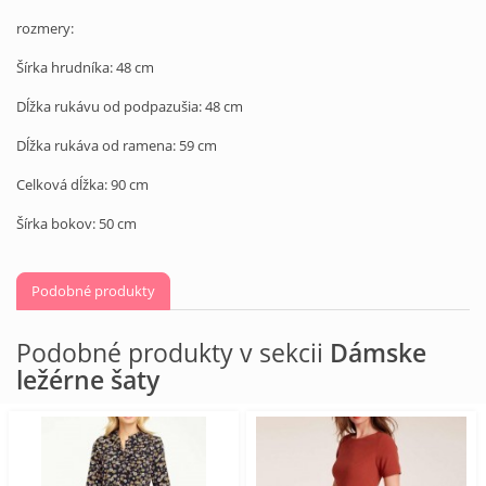
rozmery:
Šírka
hrudníka:
48
cm
Dĺžka
rukávu
od
podpazušia
:
48
cm
Dĺžka
rukáva
od ramena
:
59
cm
Celková dĺžka
:
90
cm
Šírka
bokov
:
50
cm
Podobné produkty
Podobné produkty v sekcii
Dámske
ležérne šaty