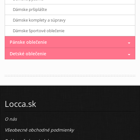
Dámske pršiplášte
Dámske komplety a súpravy
Dámske športové oblečenie
Pánske oblečenie
Detské oblečenie
Locca.sk
O nás
Všeobecné obchodné podmienky