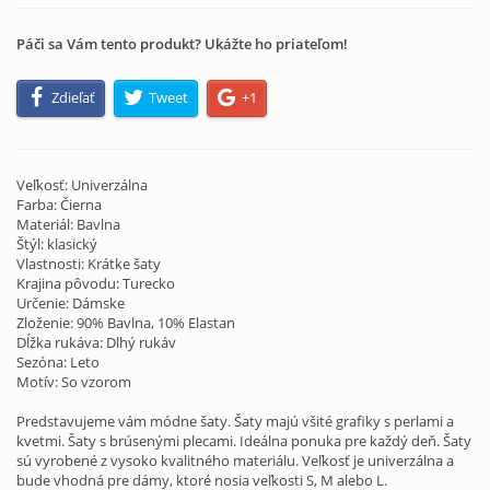
Páči sa Vám tento produkt? Ukážte ho priateľom!
Zdieľať
Tweet
+1
Veľkosť: Univerzálna
Farba: Čierna
Materiál: Bavlna
Štýl: klasický
Vlastnosti: Krátke šaty
Krajina pôvodu: Turecko
Určenie: Dámske
Zloženie: 90% Bavlna, 10% Elastan
Dĺžka rukáva: Dlhý rukáv
Sezóna: Leto
Motív: So vzorom
Predstavujeme vám módne šaty. Šaty majú všité grafiky s perlami a
kvetmi. Šaty s brúsenými plecami. Ideálna ponuka pre každý deň. Šaty
sú vyrobené z vysoko kvalitného materiálu. Veľkosť je univerzálna a
bude vhodná pre dámy, ktoré nosia veľkosti S, M alebo L.