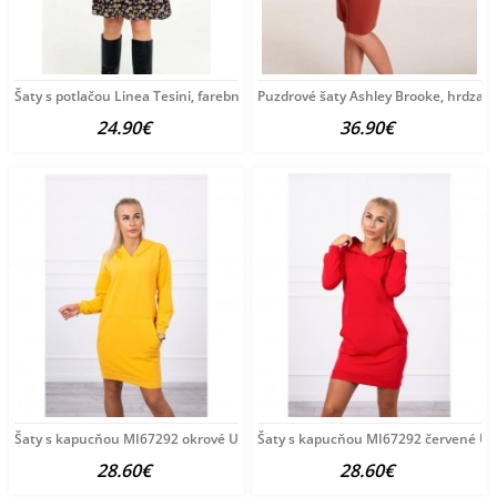
Šaty s potlačou Linea Tesini, farebné
Puzdrové šaty Ashley Brooke, hrdza
24.90€
36.90€
Šaty s kapucňou MI67292 okrové Univerzálna Okrová
Šaty s kapucňou MI67292 červené Un
28.60€
28.60€