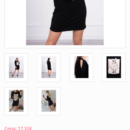
Cena:
17.32
€