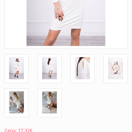
Cena:
17.32
€