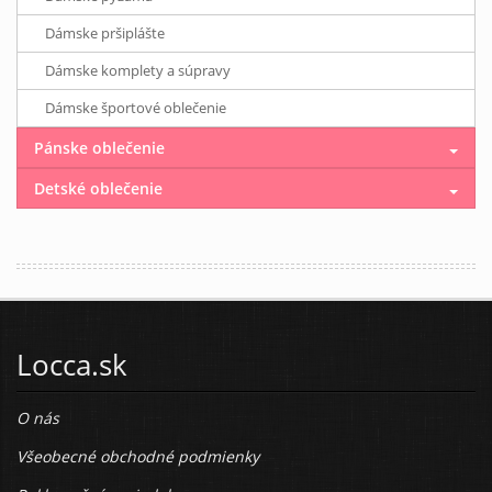
Dámske pršiplášte
Dámske komplety a súpravy
Dámske športové oblečenie
Pánske oblečenie
Detské oblečenie
Locca.sk
O nás
Všeobecné obchodné podmienky