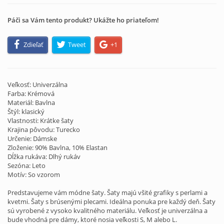
Páči sa Vám tento produkt? Ukážte ho priateľom!
Zdieľať
Tweet
+1
Veľkosť: Univerzálna
Farba: Krémová
Materiál: Bavlna
Štýl: klasický
Vlastnosti: Krátke šaty
Krajina pôvodu: Turecko
Určenie: Dámske
Zloženie: 90% Bavlna, 10% Elastan
Dĺžka rukáva: Dlhý rukáv
Sezóna: Leto
Motív: So vzorom
Predstavujeme vám módne šaty. Šaty majú všité grafiky s perlami a
kvetmi. Šaty s brúsenými plecami. Ideálna ponuka pre každý deň. Šaty
sú vyrobené z vysoko kvalitného materiálu. Veľkosť je univerzálna a
bude vhodná pre dámy, ktoré nosia veľkosti S, M alebo L.