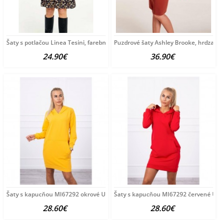
Šaty s potlačou Linea Tesini, farebné
Puzdrové šaty Ashley Brooke, hrdza
24.90€
36.90€
Šaty s kapucňou MI67292 okrové Univerzálna Okrová
Šaty s kapucňou MI67292 červené Un
28.60€
28.60€