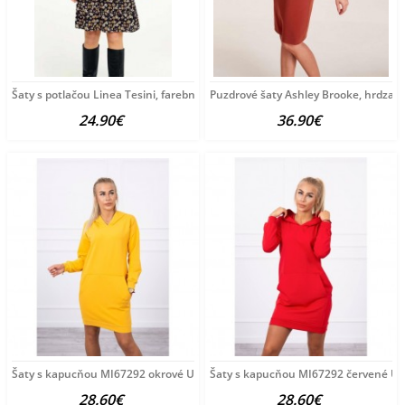
Šaty s potlačou Linea Tesini, farebné
Puzdrové šaty Ashley Brooke, hrdza
24.90€
36.90€
Šaty s kapucňou MI67292 okrové Univerzálna Okrová
Šaty s kapucňou MI67292 červené Un
28.60€
28.60€