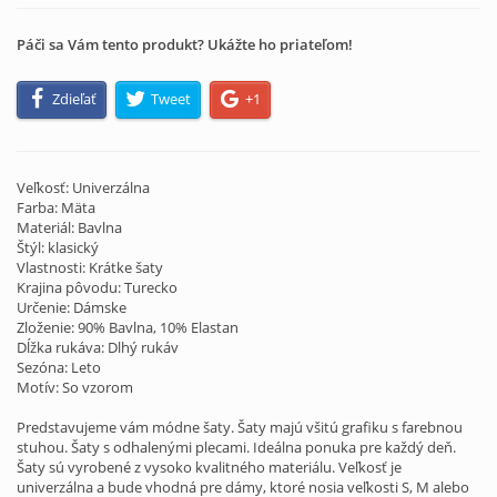
Páči sa Vám tento produkt? Ukážte ho priateľom!
Zdieľať
Tweet
+1
Veľkosť: Univerzálna
Farba: Mäta
Materiál: Bavlna
Štýl: klasický
Vlastnosti: Krátke šaty
Krajina pôvodu: Turecko
Určenie: Dámske
Zloženie: 90% Bavlna, 10% Elastan
Dĺžka rukáva: Dlhý rukáv
Sezóna: Leto
Motív: So vzorom
Predstavujeme vám módne šaty. Šaty majú všitú grafiku s farebnou
stuhou. Šaty s odhalenými plecami. Ideálna ponuka pre každý deň.
Šaty sú vyrobené z vysoko kvalitného materiálu. Veľkosť je
univerzálna a bude vhodná pre dámy, ktoré nosia veľkosti S, M alebo