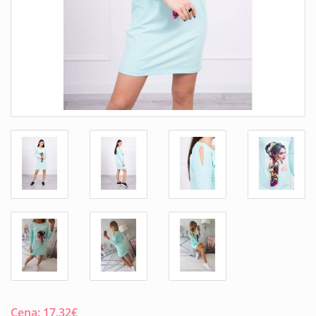
Cena:
17.32
€