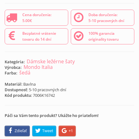
Cena doručenia:
Doba doručenia:
5.00€
5-10 pracovných dní
Bezplatné vrátenie
100% garancia
tovaru do 14 dní
originality tovaru
Dámske ležérne šaty
Kategória:
Mondo Italia
Výrobca:
šedá
Farba:
Materiál
: Bavlna
Dostupnosť
: 5-10 pracovných dní
Kód produktu
:
7006K16742
Páči sa Vám tento produkt? Ukážte ho priateľom!
Zdieľať
Tweet
+1