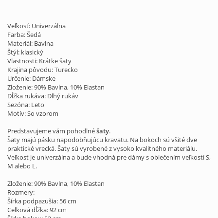
Veľkosť: Univerzálna
Farba: Šedá
Materiál: Bavlna
Štýl: klasický
Vlastnosti: Krátke šaty
Krajina pôvodu: Turecko
Určenie: Dámske
Zloženie: 90% Bavlna, 10% Elastan
Dĺžka rukáva: Dlhý rukáv
Sezóna: Leto
Motív: So vzorom
Predstavujeme vám pohodlné
šaty
.
Šaty majú pásku napodobňujúcu kravatu. Na bokoch sú všité dve
praktické vrecká. Šaty sú vyrobené z vysoko kvalitného materiálu.
Veľkosť je univerzálna a bude vhodná pre dámy s oblečením veľkostí S,
M alebo L.
Zloženie: 90% Bavlna, 10% Elastan
Rozmery:
Šírka podpazušia: 56 cm
Celková dĺžka: 92 cm