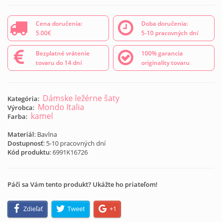
Cena doručenia:
Doba doručenia:
5.00€
5-10 pracovných dní
Bezplatné vrátenie
100% garancia
tovaru do 14 dní
originality tovaru
Dámske ležérne šaty
Kategória:
Mondo Italia
Výrobca:
kamel
Farba:
Materiál
: Bavlna
Dostupnosť
: 5-10 pracovných dní
Kód produktu
:
6991K16726
Páči sa Vám tento produkt? Ukážte ho priateľom!
Zdieľať
Tweet
+1