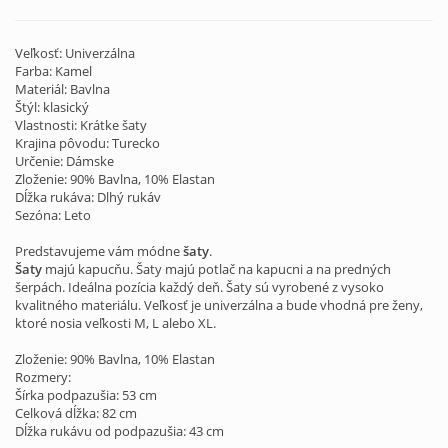
Veľkosť: Univerzálna
Farba: Kamel
Materiál: Bavlna
Štýl: klasický
Vlastnosti: Krátke šaty
Krajina pôvodu: Turecko
Určenie: Dámske
Zloženie: 90% Bavlna, 10% Elastan
Dĺžka rukáva: Dlhý rukáv
Sezóna: Leto
Predstavujeme vám módne
šaty
.
Šaty
majú kapucňu. Šaty majú potlač na kapucni a na predných
šerpách. Ideálna pozícia každý deň. Šaty sú vyrobené z vysoko
kvalitného materiálu. Veľkosť je univerzálna a bude vhodná pre ženy,
ktoré nosia veľkosti M, L alebo XL.
Zloženie: 90% Bavlna, 10% Elastan
Rozmery:
Šírka podpazušia: 53 cm
Celková dĺžka: 82 cm
Dĺžka rukávu od podpazušia: 43 cm