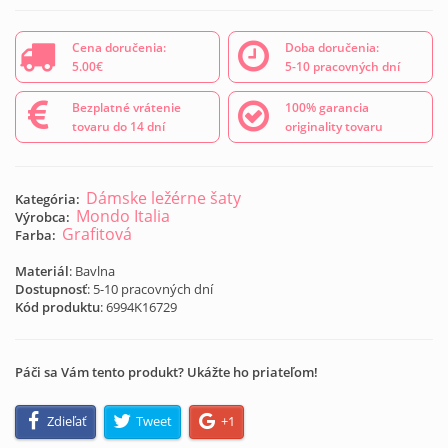
Cena doručenia:
Doba doručenia:
5.00€
5-10 pracovných dní
Bezplatné vrátenie
100% garancia
tovaru do 14 dní
originality tovaru
Dámske ležérne šaty
Kategória:
Mondo Italia
Výrobca:
Grafitová
Farba:
Materiál
: Bavlna
Dostupnosť
: 5-10 pracovných dní
Kód produktu
:
6994K16729
Páči sa Vám tento produkt? Ukážte ho priateľom!
Zdieľať
Tweet
+1