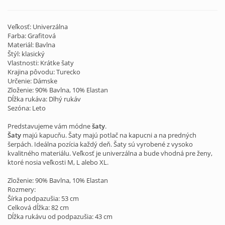
Veľkosť: Univerzálna
Farba: Grafitová
Materiál: Bavlna
Štýl: klasický
Vlastnosti: Krátke šaty
Krajina pôvodu: Turecko
Určenie: Dámske
Zloženie: 90% Bavlna, 10% Elastan
Dĺžka rukáva: Dlhý rukáv
Sezóna: Leto
Predstavujeme vám módne
šaty
.
Šaty
majú kapucňu. Šaty majú potlač na kapucni a na predných
šerpách. Ideálna pozícia každý deň. Šaty sú vyrobené z vysoko
kvalitného materiálu. Veľkosť je univerzálna a bude vhodná pre ženy,
ktoré nosia veľkosti M, L alebo XL.
Zloženie: 90% Bavlna, 10% Elastan
Rozmery:
Šírka podpazušia: 53 cm
Celková dĺžka: 82 cm
Dĺžka rukávu od podpazušia: 43 cm