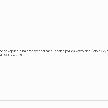
č na kapucni a na predných šerpách. Ideálna pozícia každý deň. Šaty sú vyr
ti M, L alebo XL.