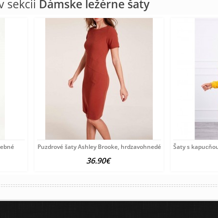
 sekcii
Dámske ležérne šaty
arebné
Puzdrové šaty Ashley Brooke, hrdzavohnedé
Šaty s kapucňo
36.90€