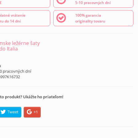
€
5-10 pracovných dní
latné vrátenie
100% garancia
ru do 14 dní
originality tovaru
ske ležérne šaty
o Italia
á
a
10 pracovných dní
6997K16732
to produkt? Ukážte ho priateľom!
Tweet
+1