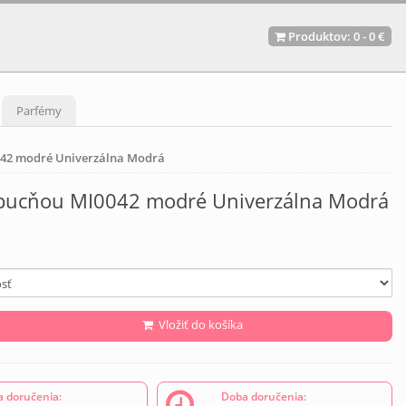
Produktov:
0
-
0 €
Parfémy
042 modré Univerzálna Modrá
apucňou MI0042 modré Univerzálna Modrá
Vložiť do košíka
 doručenia:
Doba doručenia: