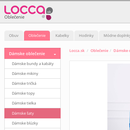
Oblečenie
Obuv
Oblečenie
Kabelky
Hodinky
Módne doplnk
Locca.sk
Oblečenie
Dámske o
Dámske oblečenie
Dámske bundy a kabáty
Dámske mikiny
Dámske tričká
Dámske topy
Dámske tielka
Dámske šaty
Dámske blúzky