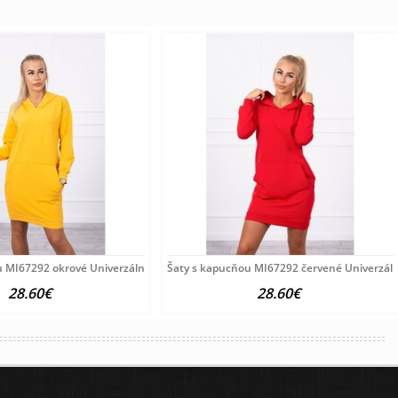
u MI67292 okrové Univerzálna Okrová
Šaty s kapucňou MI67292 červené Univerzál
28.60€
28.60€