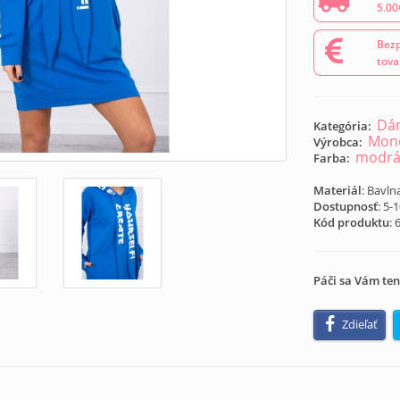
5.00
Bezp
tova
Dám
Kategória:
Mond
Výrobca:
modr
Farba:
Materiál
: Bavln
Dostupnosť
: 5-
Kód produktu
:
Páči sa Vám ten
Zdieľať