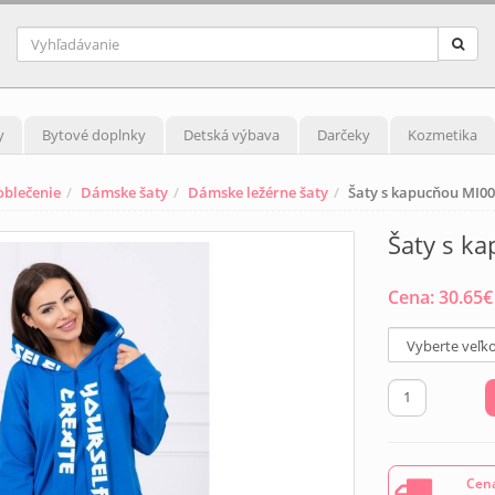
y
Bytové doplnky
Detská výbava
Darčeky
Kozmetika
blečenie
Dámske šaty
Dámske ležérne šaty
Šaty s kapucňou MI0
Šaty s k
Cena:
30.65
€
Cena