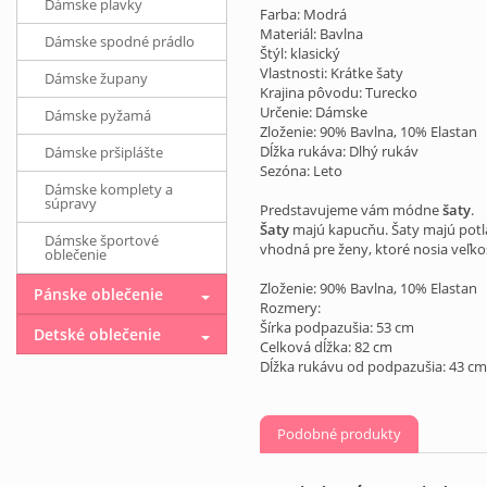
Dámske plavky
Farba: Modrá
Materiál: Bavlna
Dámske spodné prádlo
Štýl: klasický
Vlastnosti: Krátke šaty
Dámske župany
Krajina pôvodu: Turecko
Určenie: Dámske
Dámske pyžamá
Zloženie: 90% Bavlna, 10% Elastan
Dĺžka rukáva: Dlhý rukáv
Dámske pršiplášte
Sezóna: Leto
Dámske komplety a
súpravy
Predstavujeme vám módne
šaty
.
Šaty
majú kapucňu. Šaty majú potla
Dámske športové
vhodná pre ženy, ktoré nosia veľkos
oblečenie
Zloženie: 90% Bavlna, 10% Elastan
Pánske oblečenie
Rozmery:
Šírka podpazušia: 53 cm
Detské oblečenie
Celková dĺžka: 82 cm
Dĺžka rukávu od podpazušia: 43 cm
Podobné produkty