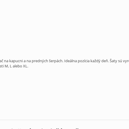
č na kapucni a na predných šerpách. Ideálna pozícia každý deň. Šaty sú vyr
ti M, L alebo XL.