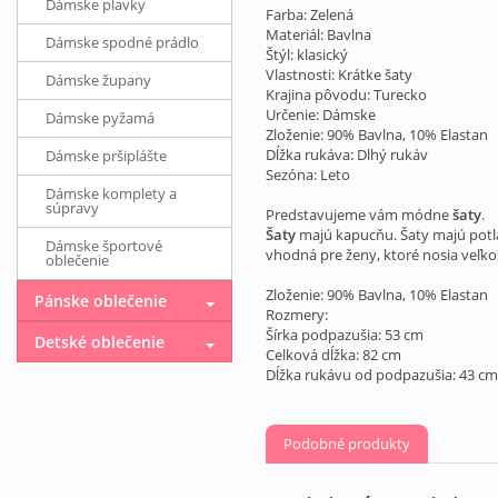
Dámske plavky
Farba: Zelená
Materiál: Bavlna
Dámske spodné prádlo
Štýl: klasický
Vlastnosti: Krátke šaty
Dámske župany
Krajina pôvodu: Turecko
Určenie: Dámske
Dámske pyžamá
Zloženie: 90% Bavlna, 10% Elastan
Dĺžka rukáva: Dlhý rukáv
Dámske pršiplášte
Sezóna: Leto
Dámske komplety a
súpravy
Predstavujeme vám módne
šaty
.
Šaty
majú kapucňu. Šaty majú potla
Dámske športové
vhodná pre ženy, ktoré nosia veľkos
oblečenie
Zloženie: 90% Bavlna, 10% Elastan
Pánske oblečenie
Rozmery:
Šírka podpazušia: 53 cm
Detské oblečenie
Celková dĺžka: 82 cm
Dĺžka rukávu od podpazušia: 43 cm
Podobné produkty