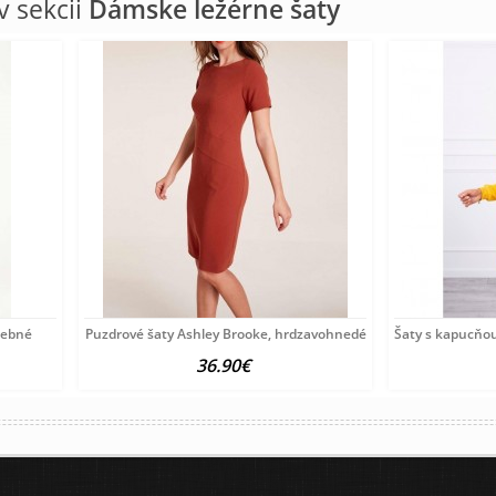
 sekcii
Dámske ležérne šaty
arebné
Puzdrové šaty Ashley Brooke, hrdzavohnedé
Šaty s kapucňo
36.90€