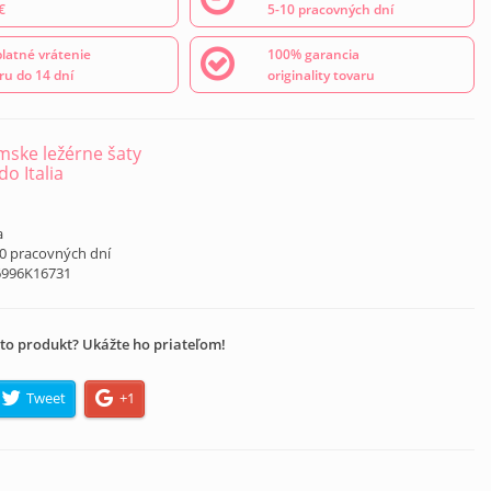
€
5-10 pracovných dní
latné vrátenie
100% garancia
ru do 14 dní
originality tovaru
ske ležérne šaty
o Italia
a
10 pracovných dní
6996K16731
to produkt? Ukážte ho priateľom!
Tweet
+1