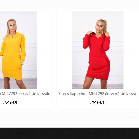
u MI67292 okrové Univerzálna Okrová
Šaty s kapucňou MI67292 červené Univerzál
28.60€
28.60€