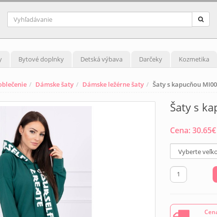
y
Bytové doplnky
Detská výbava
Darčeky
Kozmetika
blečenie
Dámske šaty
Dámske ležérne šaty
Šaty s kapucňou MI00
Šaty s k
Cena:
30.65
€
Cena