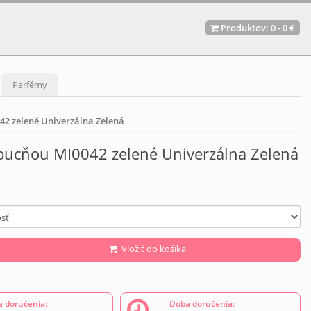
Produktov:
0
-
0 €
Parfémy
42 zelené Univerzálna Zelená
apucňou MI0042 zelené Univerzálna Zelená
Vložiť do košíka
 doručenia:
Doba doručenia: