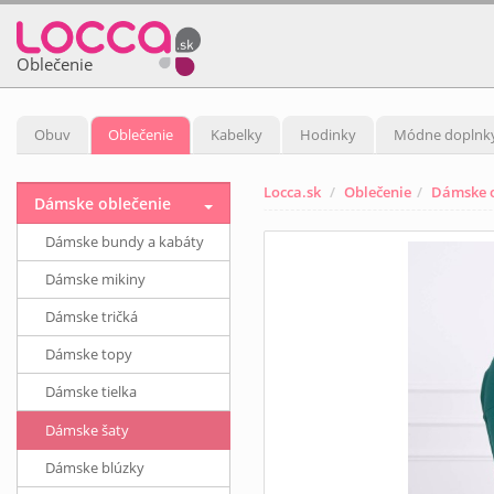
Oblečenie
Obuv
Oblečenie
Kabelky
Hodinky
Módne doplnk
Locca.sk
Oblečenie
Dámske o
Dámske oblečenie
Dámske bundy a kabáty
Dámske mikiny
Dámske tričká
Dámske topy
Dámske tielka
Dámske šaty
Dámske blúzky