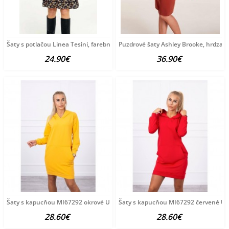
Šaty s potlačou Linea Tesini, farebné
Puzdrové šaty Ashley Brooke, hrdza
24.90€
36.90€
Šaty s kapucňou MI67292 okrové Univerzálna Okrová
Šaty s kapucňou MI67292 červené Un
28.60€
28.60€