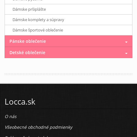
Dámske pršiplášte
Dámske komplety a súpravy
Dámske športové oblečenie
Pánske oblečenie
Detské oblečenie
Locca.sk
O nás
Všeobecné obchodné podmienky