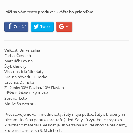
Páči sa Vám tento produkt? Ukážte ho priateľom!
Zdieľať
Tweet
+1
Veľkosť: Univerzálna
Farba: Červená
Materiál: Bavlna
Štýl: klasický
Vlastnosti: Krátke šaty
Krajina pôvodu: Turecko
Určenie: Dámske
Zloženie: 90% Bavlna, 10% Elastan
Dĺžka rukáva: Dlhý rukáv
Sezóna: Leto
Motív: So vzorom
Predstavujeme vám módne šaty. Šaty majú potlač. Šaty s brúsenými
plecami. Ideálna ponuka pre každý deň. Šaty sú vyrobené z vysoko
kvalitného materiálu. Veľkosť je univerzálna a bude vhodná pre dámy,
ktoré nosia veľkosti S, M alebo L.