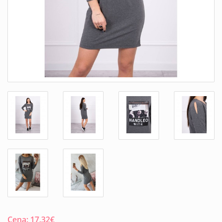
Cena:
17.32
€