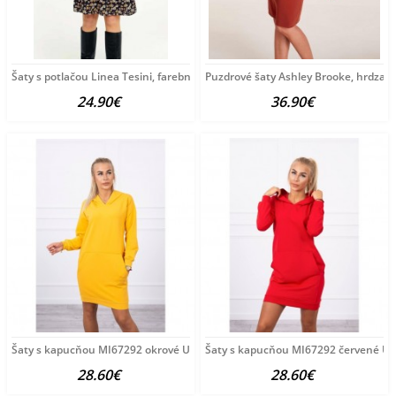
Šaty s potlačou Linea Tesini, farebné
Puzdrové šaty Ashley Brooke, hrdza
24.90€
36.90€
Šaty s kapucňou MI67292 okrové Univerzálna Okrová
Šaty s kapucňou MI67292 červené Un
28.60€
28.60€