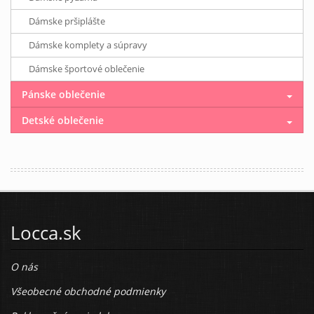
Dámske pršiplášte
Dámske komplety a súpravy
Dámske športové oblečenie
Pánske oblečenie
Detské oblečenie
Locca.sk
O nás
Všeobecné obchodné podmienky