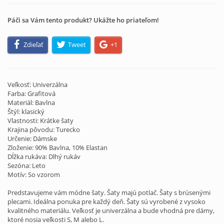
Páči sa Vám tento produkt? Ukážte ho priateľom!
Zdieľať
Tweet
+1
Veľkosť: Univerzálna
Farba: Grafitová
Materiál: Bavlna
Štýl: klasický
Vlastnosti: Krátke šaty
Krajina pôvodu: Turecko
Určenie: Dámske
Zloženie: 90% Bavlna, 10% Elastan
Dĺžka rukáva: Dlhý rukáv
Sezóna: Leto
Motív: So vzorom
Predstavujeme vám módne šaty. Šaty majú potlač. Šaty s brúsenými
plecami. Ideálna ponuka pre každý deň. Šaty sú vyrobené z vysoko
kvalitného materiálu. Veľkosť je univerzálna a bude vhodná pre dámy,
ktoré nosia veľkosti S, M alebo L.