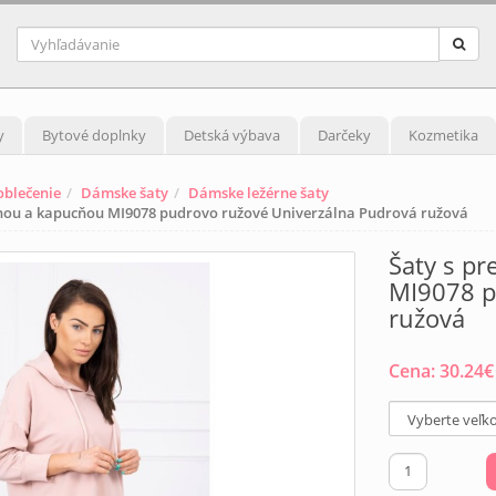
y
Bytové doplnky
Detská výbava
Darčeky
Kozmetika
blečenie
Dámske šaty
Dámske ležérne šaty
anou a kapucňou MI9078 pudrovo ružové Univerzálna Pudrová ružová
Šaty s p
MI9078 p
ružová
Cena:
30.24
€