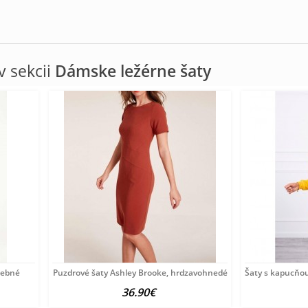
 sekcii
Dámske ležérne šaty
arebné
Puzdrové šaty Ashley Brooke, hrdzavohnedé
Šaty s kapucňo
36.90€