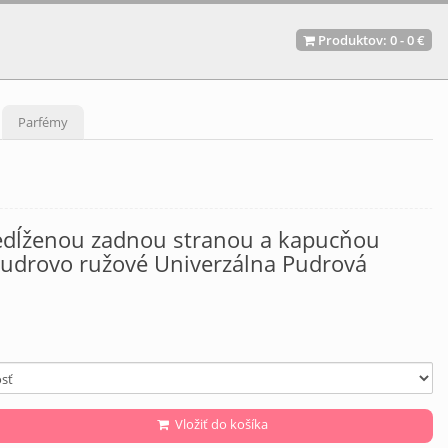
Produktov:
0
-
0 €
Parfémy
redĺženou zadnou stranou a kapucňou
udrovo ružové Univerzálna Pudrová
Vložiť do košíka