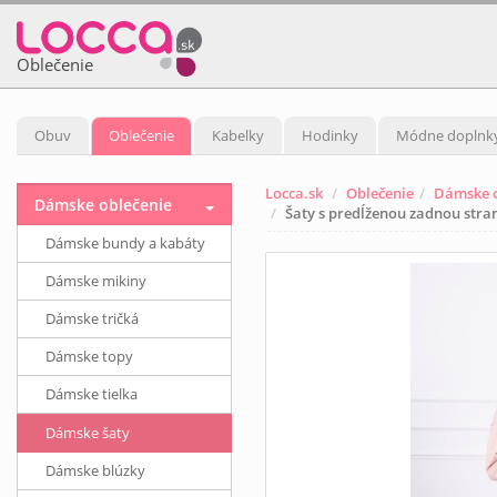
Oblečenie
Obuv
Oblečenie
Kabelky
Hodinky
Módne doplnk
Locca.sk
Oblečenie
Dámske o
Dámske oblečenie
Šaty s predĺženou zadnou str
Dámske bundy a kabáty
Dámske mikiny
Dámske tričká
Dámske topy
Dámske tielka
Dámske šaty
Dámske blúzky