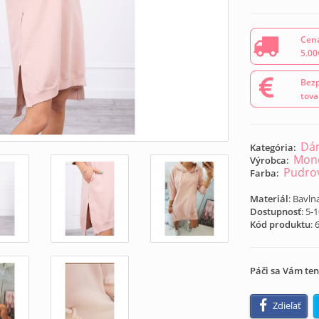
Cena
5.00
Bezp
tova
Dám
Kategória:
Mond
Výrobca:
Pudro
Farba:
Materiál
: Bavln
Dostupnosť
: 5-
Kód produktu
:
Páči sa Vám ten
Zdieľať