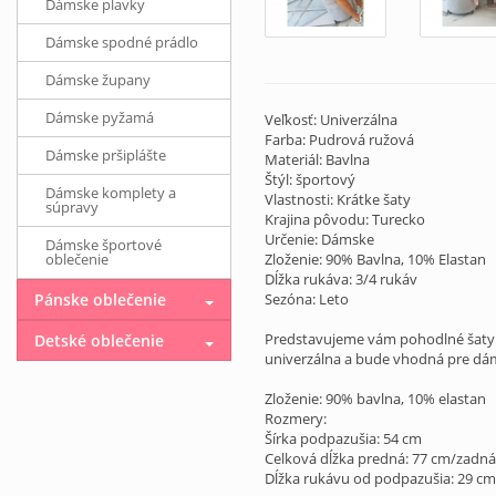
Dámske plavky
Dámske spodné prádlo
Dámske župany
Dámske pyžamá
Veľkosť: Univerzálna
Farba: Pudrová ružová
Dámske pršiplášte
Materiál: Bavlna
Štýl: športový
Dámske komplety a
Vlastnosti: Krátke šaty
súpravy
Krajina pôvodu: Turecko
Určenie: Dámske
Dámske športové
oblečenie
Zloženie: 90% Bavlna, 10% Elastan
Dĺžka rukáva: 3/4 rukáv
Pánske oblečenie
Sezóna: Leto
Predstavujeme vám pohodlné šaty s
Detské oblečenie
univerzálna a bude vhodná pre dámy
Zloženie: 90% bavlna, 10% elastan
Rozmery:
Šírka podpazušia: 54 cm
Celková dĺžka predná: 77 cm/zadná
Dĺžka rukávu od podpazušia: 29 cm