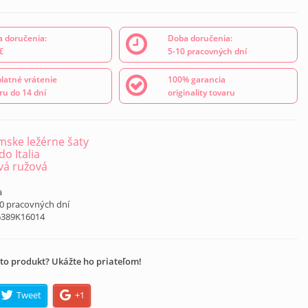
 doručenia:
Doba doručenia:
€
5-10 pracovných dní
latné vrátenie
100% garancia
ru do 14 dní
originality tovaru
ske ležérne šaty
o Italia
vá ružová
a
10 pracovných dní
6389K16014
to produkt? Ukážte ho priateľom!
Tweet
+1