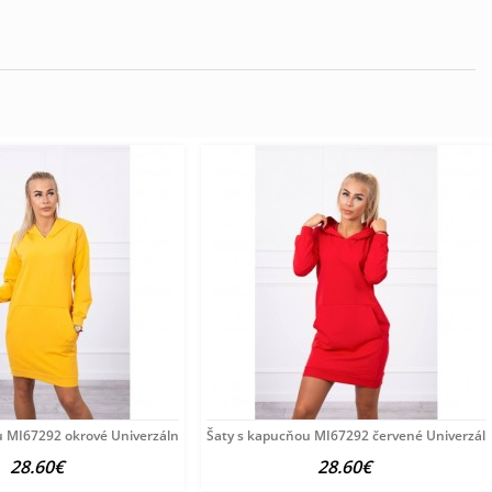
u MI67292 okrové Univerzálna Okrová
Šaty s kapucňou MI67292 červené Univerzál
28.60€
28.60€