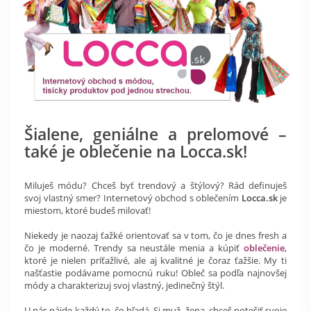
Šialene, geniálne a prelomové –
také je oblečenie na Locca.sk!
Miluješ módu? Chceš byť trendový a štýlový? Rád definuješ
svoj vlastný smer? Internetový obchod s oblečením
Locca.sk
je
miestom, ktoré budeš milovať!
Niekedy je naozaj ťažké orientovať sa v tom, čo je dnes fresh a
čo je moderné. Trendy sa neustále menia a kúpiť
oblečenie
,
ktoré je nielen príťažlivé, ale aj kvalitné je čoraz ťažšie. My ti
našťastie podávame pomocnú ruku! Obleč sa podľa najnovšej
módy a charakterizuj svoj vlastný, jedinečný štýl.
U nás nájde každý to, čo hľadá. Si muž, žena, chceš potešiť svoje