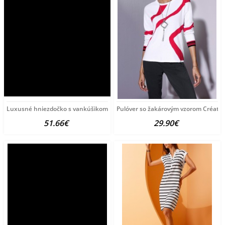
Luxusné hniezdočko s vankúšikom a perinkou
Pulóver so žakárovým vzorom Créatio
51.66€
29.90€