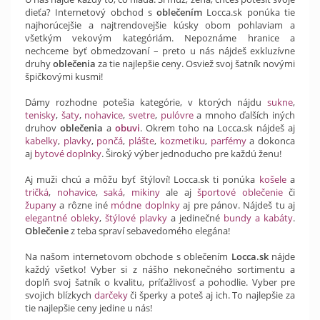
dieťa? Internetový obchod s
oblečením
Locca.sk ponúka tie
najhorúcejšie a najtrendovejšie kúsky obom pohlaviam a
všetkým vekovým kategóriám. Nepoznáme hranice a
nechceme byť obmedzovaní – preto u nás nájdeš exkluzívne
druhy
oblečenia
za tie najlepšie ceny. Osviež svoj šatník novými
špičkovými kusmi!
Dámy rozhodne potešia kategórie, v ktorých nájdu
sukne
,
tenisky
,
šaty
,
nohavice
,
svetre
,
pulóvre
a mnoho ďalších iných
druhov
oblečenia
a
obuvi
. Okrem toho na Locca.sk nájdeš aj
kabelky
,
plavky
,
pončá
,
plášte
,
kozmetiku
,
parfémy
a dokonca
aj
bytové doplnky
. Široký výber jednoducho pre každú ženu!
Aj muži chcú a môžu byť štýloví! Locca.sk ti ponúka
košele
a
tričká
,
nohavice
,
saká
,
mikiny
ale aj
športové oblečenie
či
župany
a rôzne iné
módne doplnky
aj pre pánov. Nájdeš tu aj
elegantné obleky
,
štýlové plavky
a jedinečné
bundy a kabáty
.
Oblečenie
z teba spraví sebavedomého elegána!
Na našom internetovom obchode s oblečením
Locca.sk
nájde
každý všetko! Vyber si z nášho nekonečného sortimentu a
doplň svoj šatník o kvalitu, príťažlivosť a pohodlie. Vyber pre
svojich blízkych
darčeky
či šperky a poteš aj ich. To najlepšie za
tie najlepšie ceny jedine u nás!