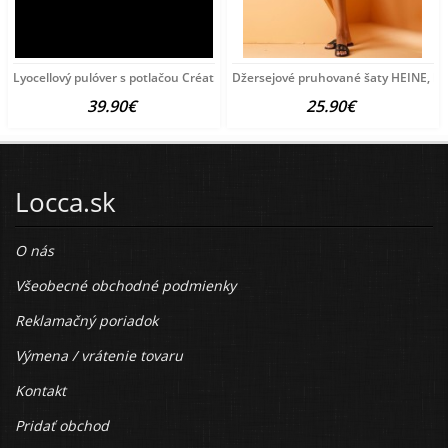
Lyocellový pulóver s potlačou Création
Džersejové pruhované šaty HEINE, bie
39.90€
25.90€
Locca.sk
O nás
Všeobecné obchodné podmienky
Reklamačný poriadok
Výmena / vrátenie tovaru
Kontakt
Pridať obchod