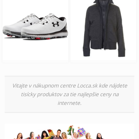
Vitajte v nákupnom centre Locca.sk kde nájdete
tisícky produktov za tie najlepšie ceny na
internete.