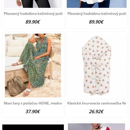
Plisovaný hodvábno-kašmírový pulóver
Plisovaný hodvábno-kašmírový pulóve
89.90€
89.90€
Maxi šaty s potlačou HEINE, modro-zeleno-žlté
Klasická šnurovacia zavinovačka New
37.90€
26.92€