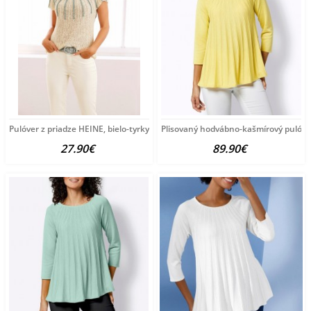
Pulóver z priadze HEINE, bielo-tyrkysový
Plisovaný hodvábno-kašmírový pulóve
27.90€
89.90€