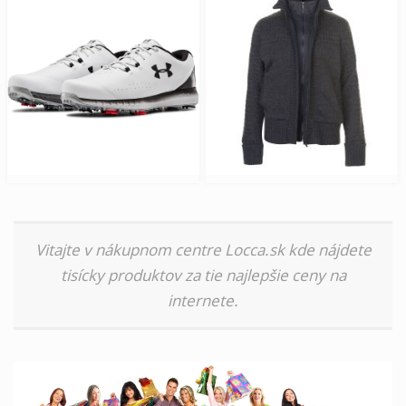
Vitajte v nákupnom centre Locca.sk kde nájdete
tisícky produktov za tie najlepšie ceny na
internete.