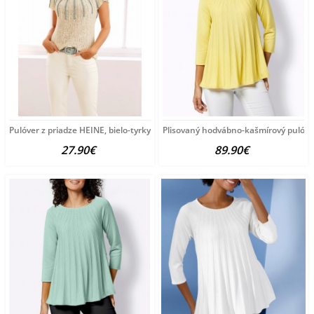
Pulóver z priadze HEINE, bielo-tyrkysový
Plisovaný hodvábno-kašmírový pulóve
27.90€
89.90€