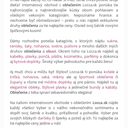
dieťa? Internetový obchod s
oblečením
Locca.sk ponúka tie
najhorúcejšie a najtrendovejšie kúsky obom pohlaviam a
všetkým vekovým kategóriám. Nepoznáme hranice a
nechceme byť obmedzovaní – preto u nás nájdeš exkluzívne
druhy
oblečenia
za tie najlepšie ceny. Osviež svoj šatník novými
špičkovými kusmi!
Dámy rozhodne potešia kategórie, v ktorých nájdu
sukne
,
tenisky
,
šaty
,
nohavice
,
svetre
,
pulóvre
a mnoho ďalších iných
druhov
oblečenia
a
obuvi
. Okrem toho na Locca.sk nájdeš aj
kabelky
,
plavky
,
pončá
,
plášte
,
kozmetiku
,
parfémy
a dokonca
aj
bytové doplnky
. Široký výber jednoducho pre každú ženu!
Aj muži chcú a môžu byť štýloví! Locca.sk ti ponúka
košele
a
tričká
,
nohavice
,
saká
,
mikiny
ale aj
športové oblečenie
či
župany
a rôzne iné
módne doplnky
aj pre pánov. Nájdeš tu aj
elegantné obleky
,
štýlové plavky
a jedinečné
bundy a kabáty
.
Oblečenie
z teba spraví sebavedomého elegána!
Na našom internetovom obchode s oblečením
Locca.sk
nájde
každý všetko! Vyber si z nášho nekonečného sortimentu a
doplň svoj šatník o kvalitu, príťažlivosť a pohodlie. Vyber pre
svojich blízkych
darčeky
či šperky a poteš aj ich. To najlepšie za
tie najlepšie ceny jedine u nás!