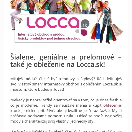
Šialene, geniálne a prelomové –
také je oblečenie na Locca.sk!
Miluješ módu? Chceš byť trendový a štýlový? Rád definuješ
svoj vlastný smer? Internetový obchod s oblečením
Locca.sk
je
miestom, ktoré budeš milovať!
Niekedy je naozaj ťažké orientovať sa v tom, čo je dnes fresh a
čo je moderné. Trendy sa neustále menia a kúpiť
oblečenie
,
ktoré je nielen príťažlivé, ale aj kvalitné je čoraz ťažšie. My ti
našťastie podávame pomocnú ruku! Obleč sa podľa najnovšej
módy a charakterizuj svoj vlastný, jedinečný štýl.
U nás nájde každý to, čo hľadá. Si muž, žena, chceš potešiť svoje