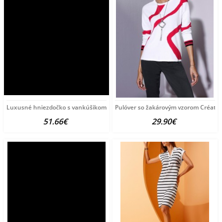
Luxusné hniezdočko s vankúšikom a perinkou
Pulóver so žakárovým vzorom Créatio
51.66€
29.90€