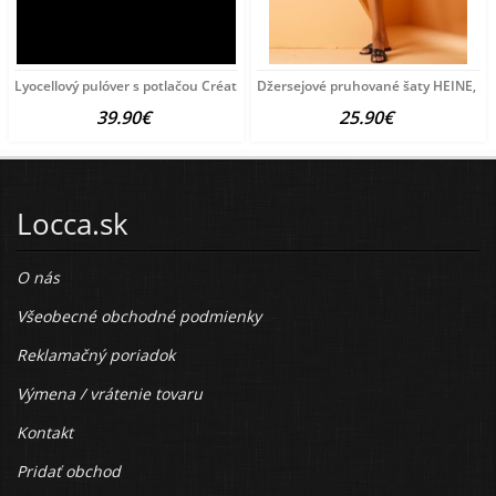
Lyocellový pulóver s potlačou Création
Džersejové pruhované šaty HEINE, bie
39.90€
25.90€
Locca.sk
O nás
Všeobecné obchodné podmienky
Reklamačný poriadok
Výmena / vrátenie tovaru
Kontakt
Pridať obchod