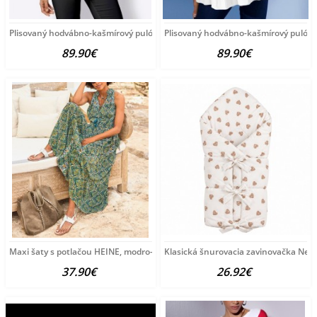
Plisovaný hodvábno-kašmírový pulóver
Plisovaný hodvábno-kašmírový pulóve
89.90€
89.90€
Maxi šaty s potlačou HEINE, modro-zeleno-žlté
Klasická šnurovacia zavinovačka New
37.90€
26.92€