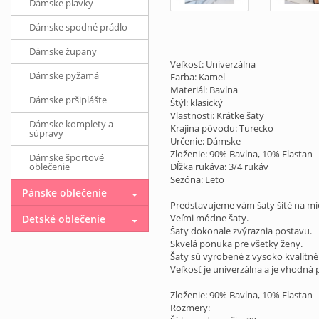
Dámske plavky
Dámske spodné prádlo
Dámske župany
Veľkosť: Univerzálna
Dámske pyžamá
Farba: Kamel
Materiál: Bavlna
Dámske pršiplášte
Štýl: klasický
Vlastnosti: Krátke šaty
Dámske komplety a
Krajina pôvodu: Turecko
súpravy
Určenie: Dámske
Zloženie: 90% Bavlna, 10% Elastan
Dámske športové
oblečenie
Dĺžka rukáva: 3/4 rukáv
Sezóna: Leto
Pánske oblečenie
Predstavujeme vám šaty šité na mi
Veľmi módne šaty.
Detské oblečenie
Šaty dokonale zvýraznia postavu.
Skvelá ponuka pre všetky ženy.
Šaty sú vyrobené z vysoko kvalitné
Veľkosť je univerzálna a je vhodná p
Zloženie: 90% Bavlna, 10% Elastan
Rozmery: