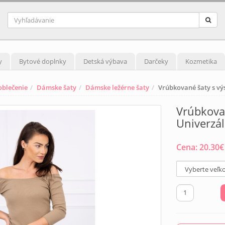
y
Bytové doplnky
Detská výbava
Darčeky
Kozmetika
blečenie
Dámske šaty
Dámske ležérne šaty
Vrúbkované šaty s v
Vrúbkova
Univerzá
Cena:
20.30
€