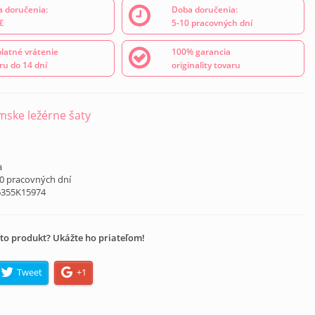
 doručenia:
Doba doručenia:
€
5-10 pracovných dní
latné vrátenie
100% garancia
ru do 14 dní
originality tovaru
ske ležérne šaty
a
10 pracovných dní
6355K15974
to produkt? Ukážte ho priateľom!
Tweet
+1