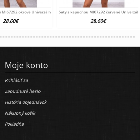
u MI67292 okrové Univerzálna Okrová
Šaty s kapucňou MI67292 červené Univerzál
28.60€
28.60€
Moje konto
Prihlásiť sa
Zabudnuté heslo
História objednávok
Nákupný košík
Pokladňa