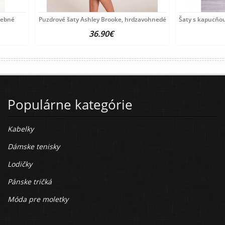
arebné
Puzdrové šaty Ashley Brooke, hrdzavohnedé
Šaty s kapucňo
36.90€
Populárne kategórie
Kabelky
Dámske tenisky
Lodičky
Pánske tričká
Móda pre moletky