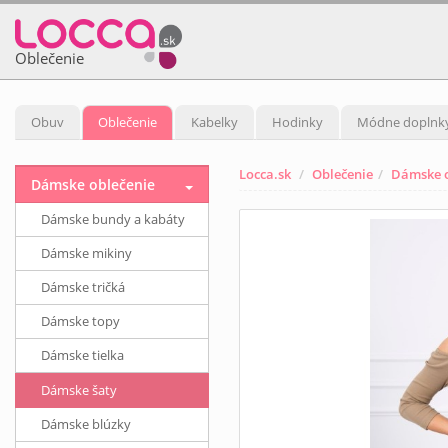
Oblečenie
Obuv
Oblečenie
Kabelky
Hodinky
Módne doplnk
Locca.sk
Oblečenie
Dámske o
Dámske oblečenie
Dámske bundy a kabáty
Dámske mikiny
Dámske tričká
Dámske topy
Dámske tielka
Dámske šaty
Dámske blúzky