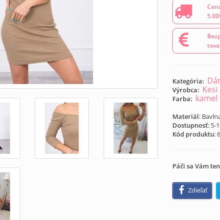
Cena
5.00
Bezp
tova
Dám
Kategória:
Kesi
Výrobca:
kamel
Farba:
Materiál
: Bavln
Dostupnosť
: 5-
Kód produktu
:
Páči sa Vám ten
Zdieľať