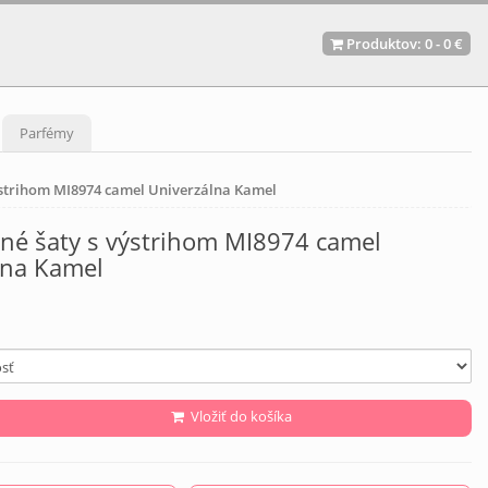
Produktov:
0
-
0 €
Parfémy
ýstrihom MI8974 camel Univerzálna Kamel
né šaty s výstrihom MI8974 camel
lna Kamel
Vložiť do košíka