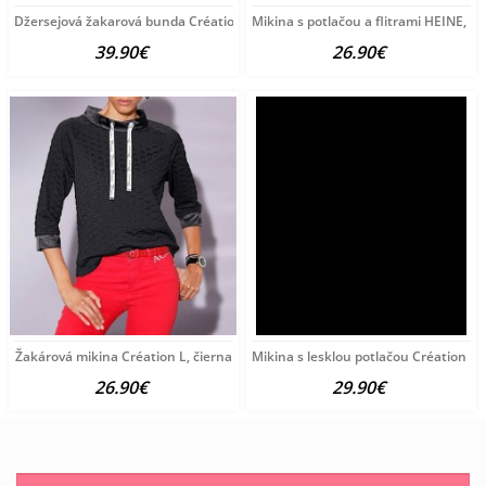
Džersejová žakarová bunda Création L, čierno-piesková
Mikina s potlačou a flitrami HEINE, l
39.90€
26.90€
Žakárová mikina Création L, čierna
Mikina s lesklou potlačou Création L, 
26.90€
29.90€