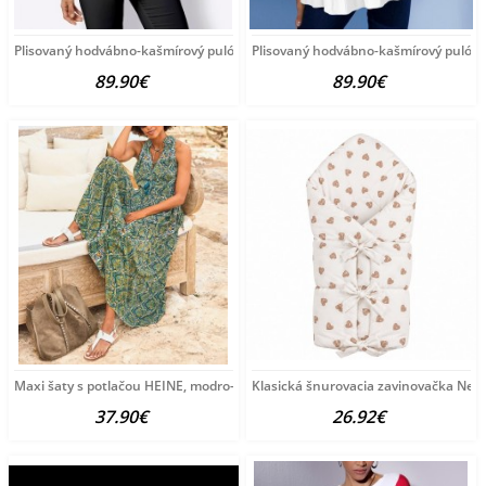
Plisovaný hodvábno-kašmírový pulóver
Plisovaný hodvábno-kašmírový pulóve
89.90€
89.90€
Maxi šaty s potlačou HEINE, modro-zeleno-žlté
Klasická šnurovacia zavinovačka New
37.90€
26.92€