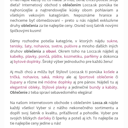
dieťa? Internetový obchod s
oblečením
Locca.sk ponúka tie
najhorúcejšie a najtrendovejšie kúsky obom pohlaviam a
všetkým vekovým kategóriám. Nepoznáme hranice a
nechceme byť obmedzovaní – preto u nás nájdeš exkluzívne
druhy
oblečenia
za tie najlepšie ceny. Osviež svoj šatník novými
špičkovými kusmi!
Dámy rozhodne potešia kategórie, v ktorých nájdu
sukne
,
tenisky
,
šaty
,
nohavice
,
svetre
,
pulóvre
a mnoho ďalších iných
druhov
oblečenia
a
obuvi
. Okrem toho na Locca.sk nájdeš aj
kabelky
,
plavky
,
pončá
,
plášte
,
kozmetiku
,
parfémy
a dokonca
aj
bytové doplnky
. Široký výber jednoducho pre každú ženu!
Aj muži chcú a môžu byť štýloví! Locca.sk ti ponúka
košele
a
tričká
,
nohavice
,
saká
,
mikiny
ale aj
športové oblečenie
či
župany
a rôzne iné
módne doplnky
aj pre pánov. Nájdeš tu aj
elegantné obleky
,
štýlové plavky
a jedinečné
bundy a kabáty
.
Oblečenie
z teba spraví sebavedomého elegána!
Na našom internetovom obchode s oblečením
Locca.sk
nájde
každý všetko! Vyber si z nášho nekonečného sortimentu a
doplň svoj šatník o kvalitu, príťažlivosť a pohodlie. Vyber pre
svojich blízkych
darčeky
či šperky a poteš aj ich. To najlepšie za
tie najlepšie ceny jedine u nás!