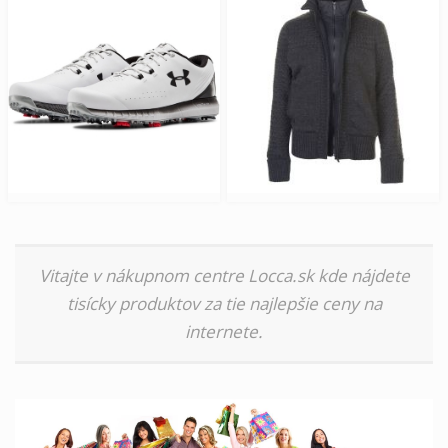
Vitajte v nákupnom centre Locca.sk kde nájdete
tisícky produktov za tie najlepšie ceny na
internete.