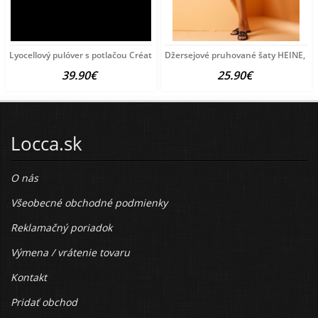
Lyocellový pulóver s potlačou Création
Džersejové pruhované šaty HEINE, bie
39.90€
25.90€
Locca.sk
O nás
Všeobecné obchodné podmienky
Reklamačný poriadok
Výmena / vrátenie tovaru
Kontakt
Pridať obchod