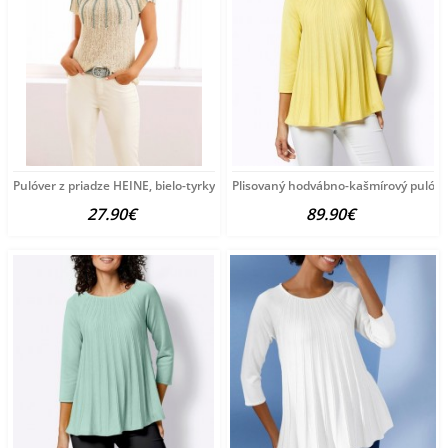
Pulóver z priadze HEINE, bielo-tyrkysový
Plisovaný hodvábno-kašmírový pulóve
27.90€
89.90€