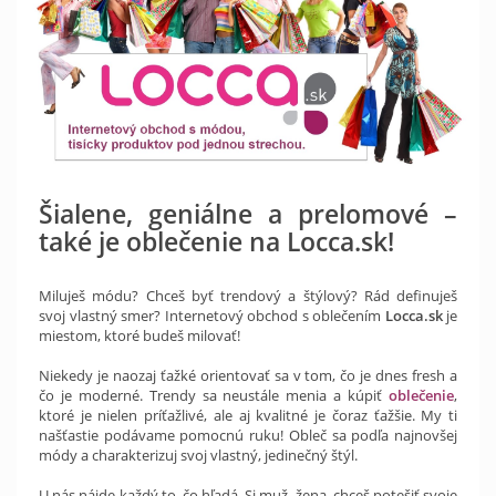
Šialene, geniálne a prelomové –
také je oblečenie na Locca.sk!
Miluješ módu? Chceš byť trendový a štýlový? Rád definuješ
svoj vlastný smer? Internetový obchod s oblečením
Locca.sk
je
miestom, ktoré budeš milovať!
Niekedy je naozaj ťažké orientovať sa v tom, čo je dnes fresh a
čo je moderné. Trendy sa neustále menia a kúpiť
oblečenie
,
ktoré je nielen príťažlivé, ale aj kvalitné je čoraz ťažšie. My ti
našťastie podávame pomocnú ruku! Obleč sa podľa najnovšej
módy a charakterizuj svoj vlastný, jedinečný štýl.
U nás nájde každý to, čo hľadá. Si muž, žena, chceš potešiť svoje