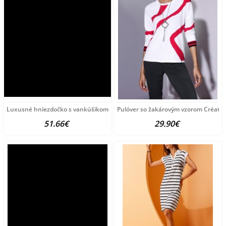
Luxusné hniezdočko s vankúšikom a perinkou
Pulóver so žakárovým vzorom Créatio
51.66€
29.90€